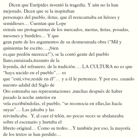
Dicen que Eurípides inventó la tragedia. Y aún no la han
mejorado. Dicen que se la inspiraban
personajes del pueblo, ilotas, que él reencarnaba en héroes y
semidioses… Cuentan que Lope
extraía sus protagonistas de los mercados, mestas, ferias, posadas,
mesones y burdeles… Y que
gran parte de los argumentos de su desmesurada obra (“Mil y
quinientas he escrito….¡bien
es,que perdón merezca!”), se la contó gente del pueblo
llano,enraizada,trasunto de la
leyenda, del refranero, de la tradición…. LA CULTURA no es que
“haya nacido en el pueblo”… es
que “está,vive,reside en él”… y a èl le pertenece. Y por eso, cuando
nuestro adalid del Siglo de
Oro estrenaba sus representaciones ,muchas después de haber
pasado la noche anterior en
vela escribiéndolas, el pueblo, “se reconocia en ellas,las hacía
suyas”… Las jaleaba y las
reivindicaba. Y, al caer el telón, no pocas veces se abalanzaba
sobre el escenario y hurtaba el
libreto original… Como su trofeo…Y también por eso, la mayoría
de los textos se han perdido…