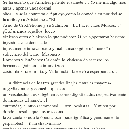
Se ha escrito que Arniches patentó el sainete…. Yo me iría algo más
atrás…apenas unos dosmil
años…y se la apuntaría a Apuleyo,como la comedia en puridad se
la atribuyo a Aristófanes. “El
Asno de Oro,Petronio y su Satiricón... La Pace… Las Moscas….”.
¡Qué griegos aquellos ¡luego
vinieron otros e hicieron lo que pudieron.O ,vale,aportaron bastante
ingenio a este denostado
injustamente infravalorado y mal llamado género “menor” o
subgénero del teatro: Mesonero
Romanos y Estébanez Calderón lo vistieron de castizo; los
hermanos Quintero le infundieron
costumbrismo e ironía; y Valle-Inclán lo elevò a esperpéntico…
A diferencia de los tres grandes linajes teatrales mayores-
tragedia,drama y comedia-que son
universales,los tres subgéneros, como digo,tildados despectivamente
de menores ,el sainete,el
entremés y el auto sacramental…. son localistas…Y miren por
donde…resulta que ,los tres,como
la zarzuela lo es a la ópera….son paradigmática y genuinamente
¡españoles!... Y mi chauvinismo
confeso se regocija con que nuestro autor de hoy se haya