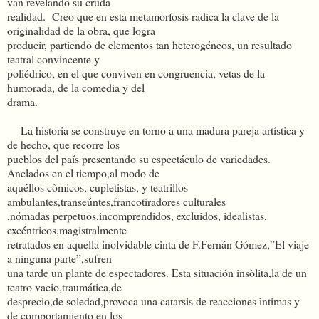
van revelando su cruda
realidad. Creo que en esta metamorfosis radica la clave de la
originalidad de la obra, que logra
producir, partiendo de elementos tan heterogéneos, un resultado
teatral convincente y
poliédrico, en el que conviven en congruencia, vetas de la
humorada, de la comedia y del
drama.
La historia se construye en torno a una madura pareja artística y
de hecho, que recorre los
pueblos del país presentando su espectáculo de variedades.
Anclados en el tiempo,al modo de
aquéllos còmicos, cupletistas, y teatrillos
ambulantes,transeúntes,francotiradores culturales
,nómadas perpetuos,incomprendidos, excluidos, idealistas,
excéntricos,magistralmente
retratados en aquella inolvidable cinta de F.Fernán Gómez,”El viaje
a ninguna parte”,sufren
una tarde un plante de espectadores. Esta situación insòlita,la de un
teatro vacio,traumática,de
desprecio,de soledad,provoca una catarsis de reacciones ìntimas y
de comportamiento en los