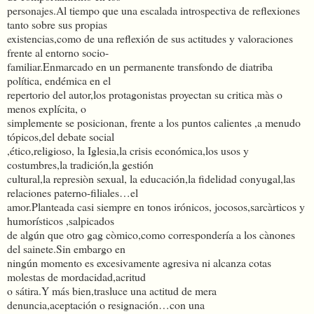
personajes.Al tiempo que una escalada introspectiva de reflexiones
tanto sobre sus propias
existencias,como de una reflexión de sus actitudes y valoraciones
frente al entorno socio-
familiar.Enmarcado en un permanente transfondo de diatriba
política, endémica en el
repertorio del autor,los protagonistas proyectan su critica màs o
menos explícita, o
simplemente se posicionan, frente a los puntos calientes ,a menudo
tópicos,del debate social
,ético,religioso, la Iglesia,la crisis económica,los usos y
costumbres,la tradición,la gestión
cultural,la represiòn sexual, la educación,la fidelidad conyugal,las
relaciones paterno-filiales…el
amor.Planteada casi siempre en tonos irónicos, jocosos,sarcàrticos y
humorísticos ,salpicados
de algún que otro gag còmico,como correspondería a los cànones
del sainete.Sin embargo en
ningún momento es excesivamente agresiva ni alcanza cotas
molestas de mordacidad,acritud
o sátira.Y más bien,trasluce una actitud de mera
denuncia,aceptación o resignación…con una