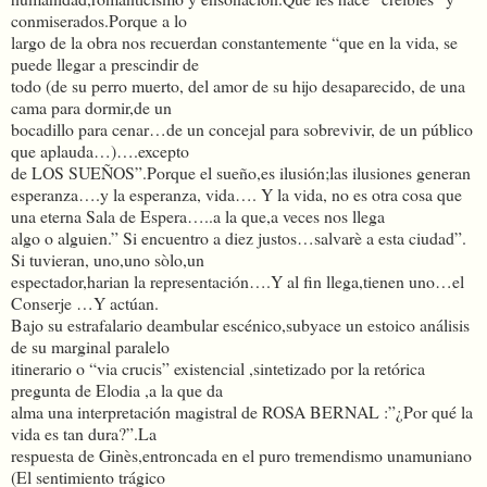
conmiserados.Porque a lo
largo de la obra nos recuerdan constantemente “que en la vida, se
puede llegar a prescindir de
todo (de su perro muerto, del amor de su hijo desaparecido, de una
cama para dormir,de un
bocadillo para cenar…de un concejal para sobrevivir, de un público
que aplauda…)….excepto
de LOS SUEÑOS”.Porque el sueño,es ilusión;las ilusiones generan
esperanza….y la esperanza, vida…. Y la vida, no es otra cosa que
una eterna Sala de Espera…..a la que,a veces nos llega
algo o alguien.” Si encuentro a diez justos…salvarè a esta ciudad”.
Si tuvieran, uno,uno sòlo,un
espectador,harian la representación….Y al fin llega,tienen uno…el
Conserje …Y actúan.
Bajo su estrafalario deambular escénico,subyace un estoico análisis
de su marginal paralelo
itinerario o “via crucis” existencial ,sintetizado por la retórica
pregunta de Elodia ,a la que da
alma una interpretación magistral de ROSA BERNAL :”¿Por qué la
vida es tan dura?”.La
respuesta de Ginès,entroncada en el puro tremendismo unamuniano
(El sentimiento trágico