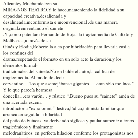
Alicantey Muchamielcon su
MIRA-NOS TEATRO.Y lo hace,manteniendo la fidelidad a su
capacidad creativa,desalienada y
desalineada,inconformista e inconvencional ,de una manera
original:reinventando el sainete
.Y ,como patentara Fernando de Rojas la tragicomedia de Calixto y
Melibea…,a través de su
Ginés y Elodia,Roberto la alea por hibridación para llevarla casi a
los confines del
drama,respetando el formato en un solo acto,la duración,y los
elementos formal-
tradicionales del sainete.No en balde el autor,la califica de
tragicomedia. Al modo de decir
cervantino…"los que asemejábanse gigantes ….eran sòlo molinos."
Y lo que parecía hermosa
doncella…era varón….y rústico “.Bueno pues su “sainete”,amèn de
una acertada escena
introductoria “extra omnis”,festiva,lúdica,intimista,familiar que
arranca en seguida la hilaridad
del patio de butacas, va derivando sigilosa y paulatinamente a tonos
tragicómicos y finalmente
melodranàticos, en perfecta hilación,conforme los protagonistas nos