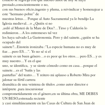
prestado,conscientemente o no,
con sus buenos oficio,ingenio y pluma, a reivindicar y homenajear a
este “hermano pobre” de
nuestras letras… Porque al Auto Sacramental ya lo bendijo La
Iglesia medieval…o ,¿Quién si no
,asiló al Misteri de la Mare de Deu?…Tirso y Calderón lo
redimieron…A los entremeses tal vez
los haya salvado La Gastronomia. Pero y del sainete..¿quièn se ha
ocupado del
sainete?...Einstein ironizaba :”La especie humana no es muy de
fiar….pero ES…”. Yo no sé si el
sainete es un buen género…o es peor qe los otros… pero ES…y es
muy nuestro…Y en el que
uno, se identifica, y se siente cómodo como en casa…porque el
sainete…es el “batín y las
pantuflas” del teatro… Y reitero mi aplauso a Roberto Mira por
jalonar su fértil carrera
dramática de una veintena de títulos ,como autor director e
intérprete ,para inscursionar
comprometidamente en el gènero,en su última obra, ME DEBES
UN BESO,estrenada reciente
y casi simultáneamente en las Casas de Cultura de San Juan de