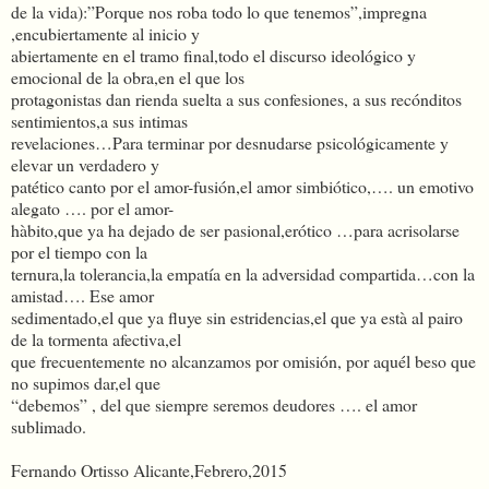
de la vida):”Porque nos roba todo lo que tenemos”,impregna
,encubiertamente al inicio y
abiertamente en el tramo final,todo el discurso ideológico y
emocional de la obra,en el que los
protagonistas dan rienda suelta a sus confesiones, a sus recónditos
sentimientos,a sus intimas
revelaciones…Para terminar por desnudarse psicológicamente y
elevar un verdadero y
patético canto por el amor-fusión,el amor simbiótico,…. un emotivo
alegato …. por el amor-
hàbito,que ya ha dejado de ser pasional,erótico …para acrisolarse
por el tiempo con la
ternura,la tolerancia,la empatía en la adversidad compartida…con la
amistad…. Ese amor
sedimentado,el que ya fluye sin estridencias,el que ya està al pairo
de la tormenta afectiva,el
que frecuentemente no alcanzamos por omisión, por aquél beso que
no supimos dar,el que
“debemos” , del que siempre seremos deudores …. el amor
sublimado.
Fernando Ortisso Alicante,Febrero,2015