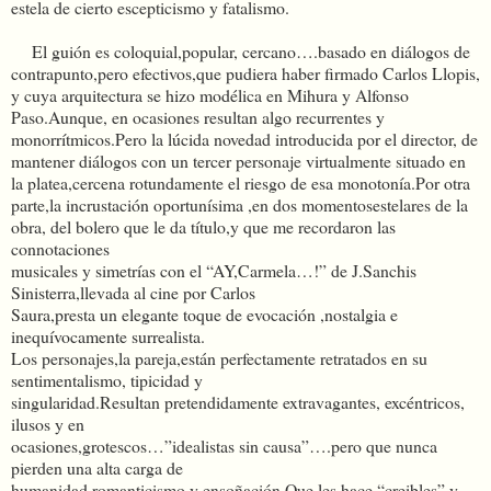
estela de cierto escepticismo y fatalismo.
El guión es coloquial,popular, cercano….basado en diálogos de
contrapunto,pero efectivos,que pudiera haber firmado Carlos Llopis,
y cuya arquitectura se hizo modélica en Mihura y Alfonso
Paso.Aunque, en ocasiones resultan algo recurrentes y
monorrítmicos.Pero la lúcida novedad introducida por el director, de
mantener diálogos con un tercer personaje virtualmente situado en
la platea,cercena rotundamente el riesgo de esa monotonía.Por otra
parte,la incrustación oportunísima ,en dos momentosestelares de la
obra, del bolero que le da título,y que me recordaron las
connotaciones
musicales y simetrías con el “AY,Carmela…!” de J.Sanchis
Sinisterra,llevada al cine por Carlos
Saura,presta un elegante toque de evocación ,nostalgia e
inequívocamente surrealista.
Los personajes,la pareja,están perfectamente retratados en su
sentimentalismo, tipicidad y
singularidad.Resultan pretendidamente extravagantes, excéntricos,
ilusos y en
ocasiones,grotescos…”idealistas sin causa”….pero que nunca
pierden una alta carga de
humanidad,romanticismo y ensoñación.Que les hace “creibles” y