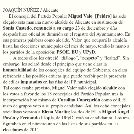
JOAQUÍN NÚÑEZ / Alicante
Miguel Valo [Peidro]
El concejal del Partido Popular
ha sido
elegido esta mañana nuevo alcalde de Alicante en sustitución de
Sonia Castedo
renunció a su cargo
,
23 de diciembre y días
después hizo oficial su dimisión en el registro del Ayuntamiento. En
sus primeras palabras como alcalde, Valor, que ocupará la alcaldía
hasta las elecciones municipales del mes de mayo, tendió la mano a
PSOE
EU
UPyD
los partidos de la oposición:
,
y
.
respeto
A todos ellos les ofreció “diálogo”, “
” y “lealtad”. Sin
embargo, les aclaró desde el principio que tiene clara la
honorabilidad
de los concejales del equipo de Gobierno, en clara
referencia a las posibles críticas que puede recibir por la presencia
imputados
de ediles
en las filas del PP municipal.
alcalde
Tal como estaba previsto, Miguel Valor salió elegido
con
los votos a favor de los 18 concejales del Partido Popular, tras la
Carolina Concepción
incorporación hoy mismo de
como edil. El
resto de grupos votó a su propio candidato. Así, los ocho concejales
Elena
Martín
Miguel
Ángel
socialistas votaron a
; los dos de EU a
Pavón
Fernando
Llopis
y
, de UPyD, votó su candidatura. Los tres
figuraban en el número uno de las listas de sus partidos en las
elecciones
de 2011.