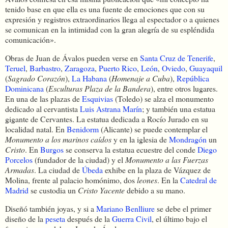
tenido base en que ella es una fuente de emociones que con su
expresión y registros extraordinarios llega al espectador o a quienes
se comunican en la intimidad con la gran alegría de su espléndida
comunicación».
Obras de Juan de Ávalos pueden verse en
Santa Cruz de Tenerife
,
Teruel
,
Barbastro
,
Zaragoza
,
Puerto Rico
,
León
,
Oviedo
,
Guayaquil
(
Sagrado Corazón
),
La Habana
(
Homenaje a Cuba
),
República
Dominicana
(
Esculturas Plaza de la Bandera
), entre otros lugares.
En una de las plazas de
Esquivias
(Toledo) se alza el monumento
dedicado al cervantista
Luis Astrana Marín
; y también una estatua
gigante de Cervantes. La estatua dedicada a Rocío Jurado en su
localidad natal. En
Benidorm
(Alicante) se puede contemplar el
Monumento a los marinos caídos
y en la iglesia de
Mondragón
un
Cristo
. En
Burgos
se conserva la estatua ecuestre del conde
Diego
Porcelos
(fundador de la ciudad) y el
Monumento a las Fuerzas
Armadas
. La ciudad de
Úbeda
exhibe en la plaza de Vázquez de
Molina, frente al palacio homónimo, dos
leones
. En la
Catedral de
Madrid
se custodia un
Cristo Yacente
debido a su mano.
Diseñó también joyas, y si a
Mariano Benlliure
se debe el primer
diseño de la
peseta
después de la
Guerra Civil
, el último bajo el