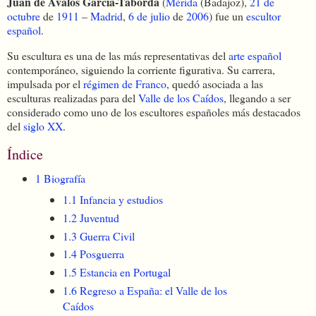
Juan de Ávalos García-Taborda
(
Mérida
(Badajoz),
21 de
octubre
de
1911
–
Madrid
,
6 de julio
de
2006
) fue un
escultor
español
.
Su escultura es una de las más representativas del
arte español
contemporáneo, siguiendo la corriente figurativa. Su carrera,
impulsada por el
régimen de Franco
, quedó asociada a las
esculturas realizadas para del
Valle de los Caídos
, llegando a ser
considerado como uno de los escultores españoles más destacados
del
siglo XX
.
Índice
1
Biografía
1.1
Infancia y estudios
1.2
Juventud
1.3
Guerra Civil
1.4
Posguerra
1.5
Estancia en Portugal
1.6
Regreso a España: el Valle de los
Caídos