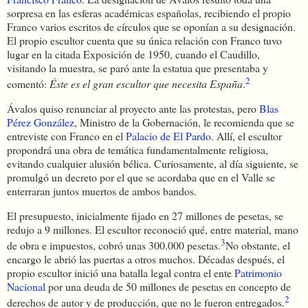
sorpresa en las esferas académicas españolas, recibiendo el propio
Franco varios escritos de círculos que se oponían a su designación.
El propio escultor cuenta que su única relación con Franco tuvo
lugar en la citada Exposición de 1950, cuando el Caudillo,
visitando la muestra, se paró ante la estatua que presentaba y
2
comentó:
Éste es el gran escultor que necesita España
.
Ávalos quiso renunciar al proyecto ante las protestas, pero
Blas
Pérez González
, Ministro de la Gobernación, le recomienda que se
entreviste con Franco en el
Palacio de El Pardo
. Allí, el escultor
propondrá una obra de temática fundamentalmente religiosa,
evitando cualquier alusión bélica. Curiosamente, al día siguiente, se
promulgó un decreto por el que se acordaba que en el Valle se
enterraran juntos muertos de ambos bandos.
El presupuesto, inicialmente fijado en 27 millones de pesetas, se
redujo a 9 millones. El escultor reconoció qué, entre material, mano
3
de obra e impuestos, cobró unas 300.000 pesetas.
​ No obstante, el
encargo le abrió las puertas a otros muchos. Décadas después, el
propio escultor inició una batalla legal contra el ente
Patrimonio
Nacional
por una deuda de 50 millones de pesetas en concepto de
2
derechos de autor y de producción, que no le fueron entregados.