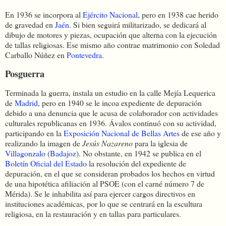
En 1936 se incorpora al
Ejército Nacional
, pero en 1938 cae herido
de gravedad en
Jaén
. Si bien seguirá militarizado, se dedicará al
dibujo de motores y piezas, ocupación que alterna con la ejecución
de tallas religiosas. Ese mismo año contrae matrimonio con Soledad
Carballo Núñez en
Pontevedra
.
Posguerra
Terminada la guerra, instala un estudio en la calle Mejía Lequerica
de
Madrid
, pero en 1940 se le incoa expediente de depuración
debido a una denuncia que le acusa de colaborador con actividades
culturales republicanas en 1936. Ávalos continuó con su actividad,
participando en la
Exposición Nacional de Bellas Artes
de ese año y
realizando la imagen de
Jesús Nazareno
para la iglesia de
Villagonzalo
(
Badajoz
). No obstante, en 1942 se publica en el
Boletín Oficial del Estado
la resolución del expediente de
depuración, en el que se consideran probados los hechos en virtud
de una hipotética afiliación al PSOE (con el carné número 7 de
Mérida). Se le inhabilita así para ejercer cargos directivos en
instituciones académicas, por lo que se centrará en la escultura
religiosa, en la restauración y en tallas para particulares.