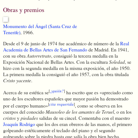
Obras y premios
Monumento del Ángel (Santa Cruz de
Tenerife)
, 1966.
Desde el 9 de junio de 1974 fue académico de número de la
Real
Academia de Bellas Artes de San Fernando
de Madrid. En 1941,
con su obra
Autorretrato
, consiguió la tercera medalla en la
Exposición Nacional de Bellas Artes. Con la escultura
Soledad
, se
hizo con la segunda medalla en la misma exposición, el año 1950.
La primera medalla la consiguió el año 1957, con la obra titulada
Cristo yacente
.
[
¿quién?
]
Acerca de su estética se
ha escrito que es
«apreciado como
uno de los escultores españoles que mayor pasión ha demostrado
[
cita requerida
]
por el cuerpo humano»
, como se observa en los
cuerpos del conocido
Mausoleo de los amantes de Teruel
, o en los
cristos
y
piedades
salidas de su cincel. Comentaba con el maestro
Joaquín Rodrigo
que los dos eran obreros de las manos, el primero
golpeando estéticamente el teclado del piano y el segundo
golpeando sobre la piedra hasta que salía la obra bien hecha.