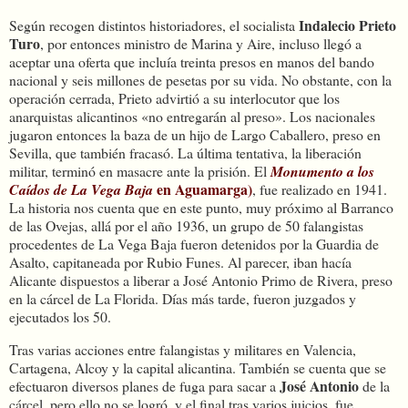
Indalecio Prieto
Según recogen distintos historiadores, el socialista
Turo
, por entonces ministro de Marina y Aire, incluso llegó a
aceptar una oferta que incluía treinta presos en manos del bando
nacional y seis millones de pesetas por su vida. No obstante, con la
operación cerrada, Prieto advirtió a su interlocutor que los
anarquistas alicantinos «no entregarán al preso». Los nacionales
jugaron entonces la baza de un hijo de Largo Caballero, preso en
Sevilla, que también fracasó. La última tentativa, la liberación
militar, terminó en masacre ante la prisión.
El
Monumento a los
en Aguamarga)
Caídos de La Vega Baja
, fue realizado en 1941.
La historia nos cuenta que en este punto, muy próximo al Barranco
de las Ovejas, allá por el año 1936, un grupo de 50 falangistas
procedentes de La Vega Baja fueron detenidos por la Guardia de
Asalto, capitaneada por Rubio Funes. Al parecer, iban hacía
Alicante dispuestos a liberar a José Antonio Primo de Rivera, preso
en la cárcel de La Florida. Días más tarde, fueron juzgados y
ejecutados los 50.
Tras varias acciones entre falangistas y militares en Valencia,
Cartagena, Alcoy y la capital alicantina. También se cuenta que se
José Antonio
efectuaron diversos planes de fuga para sacar a
de la
cárcel, pero ello no se logró, y el final tras varios juicios, fue