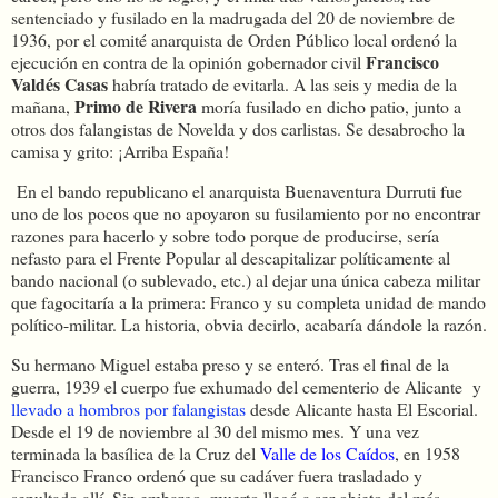
sentenciado y fusilado en la madrugada del 20 de noviembre de
1936, por e
l
comité anarquista de Orden Público local ordenó la
Francisco
ejecución en contra de la opinión gobernador civil
Valdés Casas
habría tratado de evitarla. A l
as seis y media de la
Primo de Rivera
mañana,
moría fusilado en dicho patio, junto a
otros dos falangistas de Novelda y dos carlistas. Se desabrocho la
camisa y grito: ¡Arriba España!
En el bando republicano el anarquista Buenaventura Durruti fue
uno de los pocos que no apoyaron su fusilamiento por no encontrar
razones para hacerlo y sobre todo porque de producirse, sería
nefasto para el Frente Popular al descapitalizar políticamente al
bando nacional (o sublevado, etc.) al dejar una única cabeza militar
que fagocitaría a la primera: Franco y su completa unidad de mando
político-militar. La historia, obvia decirlo, acabaría dándole la razón.
Su hermano Miguel estaba preso y se enteró.
Tras el final de la
guerra, 1939 el cuerpo fue exhumado del cementerio de Alicante
y
llevado a hombros por falangistas
desde Alicante hasta El Escorial.
Desde el 19 de noviembre al 30 del mismo mes. Y una vez
terminada la basílica de la Cruz del
Valle de los Caídos
, en 1958
Francisco Franco ordenó que su cadáver fuera trasladado y
sepultado allí.
Sin embargo, muerto llegó a ser objeto del más