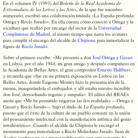
En el volumen IV (1993) del
Boletín de la Real Academia de
Extremadura de las Letras y las Artes
, de la que fue miembro
numerario, escribió una colaboración titulada «La España profunda:
Ortega y Rocío Jurado». En ella cuenta cómo conoció a Ortega y la
escultura que realizó por encargo del rector de la
Universidad
Complutense de Madrid
, al mismo tiempo que narra los avatares
para cumplir el encargo del alcalde de
Chipiona
para inmortalizar la
figura de
Rocío Jurado
.
Sobre el primero escribe: «Me presentó a don
José Ortega y Gasset
en Lisboa, por el año 1944, mi gran amigo y después compañero en
la Academia de Bellas Artes, el gran compositor
Ernesto Halffter
»,
y recuerda que «fue en mi primera exposición en Lisboa en las
Bellas Artes, donde Eugenio Montes hizo la presentación de la
misma, inaugurándola el embajador, y allí estaba nuestro increíble
don José, derrochando ingenio y simpatía». El editor del BRAEx
anota que «Me he permitido engarzar las dos realidades —Ortega y
Gasset y Rocío Jurado— bajo el título de
La España profunda
,
puesto que el éxito de la cultura de un pueblo consiste en la unión
del pensamiento intelectual con la manifestación artística del genio
intrahistórico». Cuando el alcalde de Chipiona le encargó el
monumento para inmortalizar a Rocío Mohedano Jurado, Juan de
Ávalos confiesa en esa misma publicación que «mi concepto ha