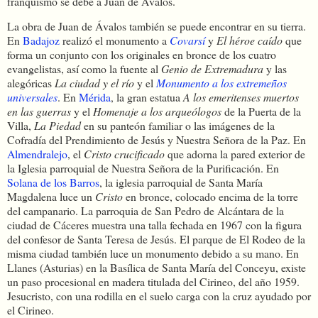
franquismo se debe a Juan de Ávalos.
La obra de Juan de Ávalos también se puede encontrar en su tierra.
En
Badajoz
realizó el monumento a
Covarsí
y
El héroe caído
que
forma un conjunto con los originales en bronce de los cuatro
evangelistas, así como la fuente al
Genio de Extremadura
y las
alegóricas
La ciudad y el río
y el
Monumento a los extremeños
universales
. En
Mérida
, la gran estatua
A los emeritenses muertos
en las guerras
y el
Homenaje a los arqueólogos
de la Puerta de la
Villa,
La Piedad
en su panteón familiar o las imágenes de la
Cofradía del Prendimiento de Jesús y Nuestra Señora de la Paz. En
Almendralejo
, el
Cristo crucificado
que adorna la pared exterior de
la Iglesia parroquial de Nuestra Señora de la Purificación. En
Solana de los Barros
, la iglesia parroquial de Santa María
Magdalena luce un
Cristo
en bronce, colocado encima de la torre
del campanario. La parroquia de San Pedro de Alcántara de la
ciudad de Cáceres muestra una talla fechada en 1967 con la figura
del confesor de Santa Teresa de Jesús. El parque de El Rodeo de la
misma ciudad también luce un monumento debido a su mano. En
Llanes (Asturias) en la Basílica de Santa María del Conceyu, existe
un paso procesional en madera titulada del Cirineo, del año 1959.
Jesucristo, con una rodilla en el suelo carga con la cruz ayudado por
el Cirineo.