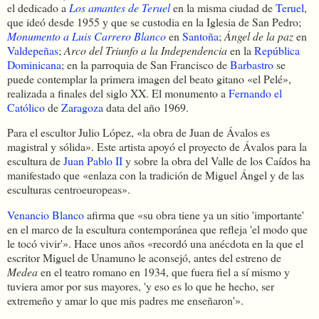
el dedicado a
Los amantes de Teruel
en la misma ciudad de
Teruel
,
que ideó desde 1955 y que se custodia en la Iglesia de San Pedro;
Monumento a Luis Carrero Blanco
en
Santoña
;
Ángel de la paz
en
Valdepeñas
;
Arco del Triunfo a la Independencia
en la
República
Dominicana
; en la parroquia de San Francisco de
Barbastro
se
puede contemplar la primera imagen del beato gitano «el Pelé»,
realizada a finales del siglo XX. El monumento a
Fernando el
Católico
de
Zaragoza
data del año 1969.
Para el escultor Julio López, «la obra de Juan de Ávalos es
magistral y sólida». Este artista apoyó el proyecto de Ávalos para la
escultura de
Juan Pablo II
y sobre la obra del Valle de los Caídos ha
manifestado que «enlaza con la tradición de Miguel Ángel y de las
esculturas centroeuropeas».
Venancio Blanco
afirma que «su obra tiene ya un sitio 'importante'
en el marco de la escultura contemporánea que refleja 'el modo que
le tocó vivir'». Hace unos años «recordó una anécdota en la que el
escritor Miguel de Unamuno le aconsejó, antes del estreno de
Medea
en el teatro romano en 1934, que fuera fiel a sí mismo y
tuviera amor por sus mayores, 'y eso es lo que he hecho, ser
extremeño y amar lo que mis padres me enseñaron'».