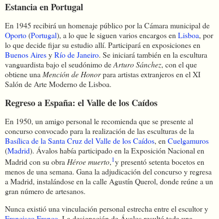
Estancia en Portugal
En 1945 recibirá un homenaje público por la Cámara municipal de
Oporto
(
Portugal
), a lo que le siguen varios encargos en
Lisboa
, por
lo que decide fijar su estudio allí. Participará en exposiciones en
Buenos Aires
y
Río de Janeiro
. Se iniciará también en la escultura
vanguardista bajo el seudónimo de
Arturo Sánchez
, con el que
obtiene una
Mención de Honor
para artistas extranjeros en el XI
Salón de Arte Moderno de Lisboa.
Regreso a España: el Valle de los Caídos
En 1950, un amigo personal le recomienda que se presente al
concurso convocado para la realización de las esculturas de la
Basílica de la Santa Cruz del Valle de los Caídos
, en
Cuelgamuros
(
Madrid
). Ávalos había participado en la Exposición Nacional en
1
Madrid con su obra
Héroe muerto
,
​ y presentó setenta bocetos en
menos de una semana. Gana la adjudicación del concurso y regresa
a Madrid, instalándose en la calle Agustín Querol, donde reúne a un
gran número de artesanos.
Nunca existió una vinculación personal estrecha entre el escultor y
Francisco Franco
. La designación de Ávalos resultó toda una