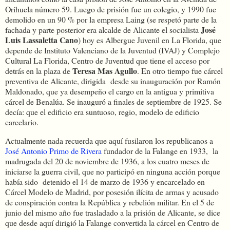
Orihuela número 59. Luego de prisión fue un colegio, y 1990 fue
demolido en un 90 % por la empresa Laing (se respetó parte de la
José
fachada y parte posterior
era alcalde de Alicante el socialista
Luis Lassaletta Cano
) hoy es Albergue Juvenil en La Florida, que
depende de Instituto Valenciano de la Juventud (IVAJ) y Complejo
Cultural La Florida, Centro de Juventud que tiene el acceso por
Teresa Mas Agullo
detrás en la plaza de
. En otro tiempo fue cárcel
preventiva de Alicante, dirigida desde su inauguración por Ramón
Maldonado, que ya desempeño el cargo en la antigua y primitiva
cárcel de Benalúa. Se inauguró a finales de septiembre de 1925. Se
decía: que el edificio era suntuoso, regio, modelo de edificio
carcelario.
Actualmente nada recuerda que aquí fusilaron los republicanos a
José Antonio Primo de Rivera
fundador de la Falange en 1933,
l
a
madrugada del 20 de noviembre de 1936, a los cuatro meses de
iniciarse la guerra civil, que no participó en ninguna acción porque
había sido
detenido el 14 de marzo de 1936 y encarcelado en
Cárcel Modelo de Madrid, por posesión ilícita de armas y acusado
de conspiración contra la República y rebelión militar. En
el 5 de
junio del mismo año fue trasladado a la prisión de Alicante
, se dice
que desde aquí dirigió la Falange convertida la cárcel en Centro de