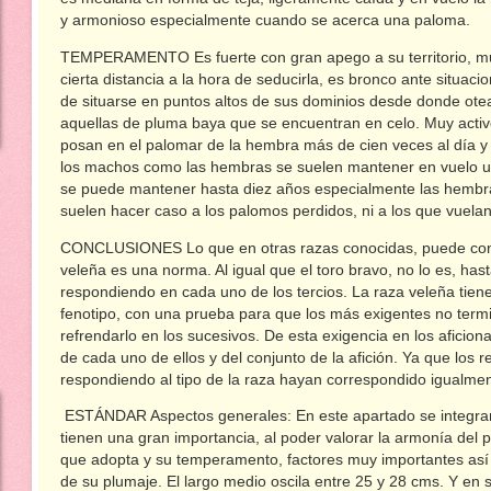
y armonioso especialmente cuando se acerca una paloma.
TEMPERAMENTO Es fuerte con gran apego a su territorio, m
cierta distancia a la hora de seducirla, es bronco ante situaci
de situarse en puntos altos de sus dominios desde donde otea
aquellas de pluma baya que se encuentran en celo. Muy acti
posan en el palomar de la hembra más de cien veces al día y o
los machos como las hembras se suelen mantener en vuelo 
se puede mantener hasta diez años especialmente las hembra
suelen hacer caso a los palomos perdidos, ni a los que vuel
CONCLUSIONES Lo que en otras razas conocidas, puede cons
veleña es una norma. Al igual que el toro bravo, no lo es, has
respondiendo en cada uno de los tercios. La raza veleña tien
fenotipo, con una prueba para que los más exigentes no termi
refrendarlo en los sucesivos. De esta exigencia en los aficio
de cada uno de ellos y del conjunto de la afición. Ya que los
respondiendo al tipo de la raza hayan correspondido igualm
ESTÁNDAR Aspectos generales: En este apartado se integran
tienen una gran importancia, al poder valorar la armonía del 
que adopta y su temperamento, factores muy importantes así 
de su plumaje. El largo medio oscila entre 25 y 28 cms. Y en