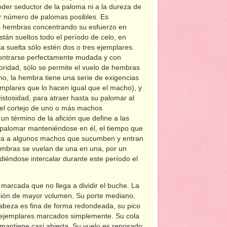
der seductor de la paloma ni a la dureza de
or número de palomas posibles. Es
ras hembras concentrando su esfuerzo en
tán sueltos todo el período de celo, en
 suelta sólo estén dos o tres ejemplares.
contrarse perfectamente mudada y con
oridad, sólo se permite el vuelo de hembras
o, la hembra tiene una serie de exigencias
emplares que lo hacen igual que el macho), y
istosidad, para atraer hasta su palomar al
el cortejo de uno o más machos
n término de la afición que define a las
palomar manteniéndose en él, el tiempo que
va a algunos machos que sucumben y entran
hembras se vuelan de una en una, por un
éndose intercalar durante este período el
arcada que no llega a dividir el buche. La
ción de mayor volumen. Su porte mediano,
 cabeza es fina de forma redondeada, su pico
s ejemplares marcados simplemente. Su cola
 mantiene casi abierta. Su vuelo es reposado