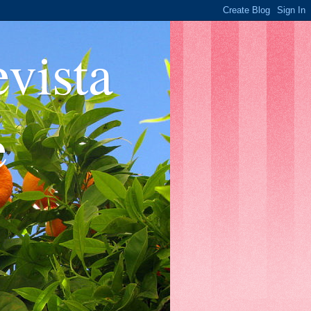
ista
e