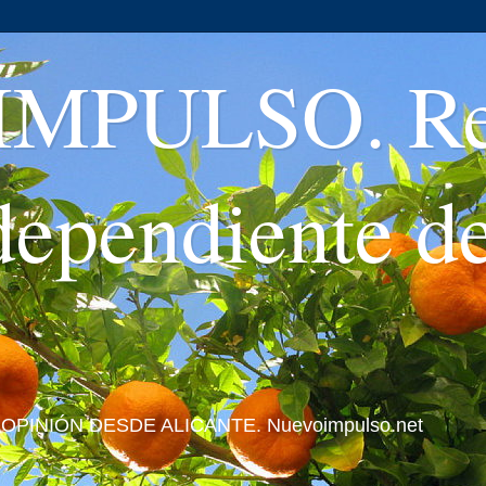
MPULSO. Rev
ndependiente d
 Y OPINIÓN DESDE ALICANTE. Nuevoimpulso.net