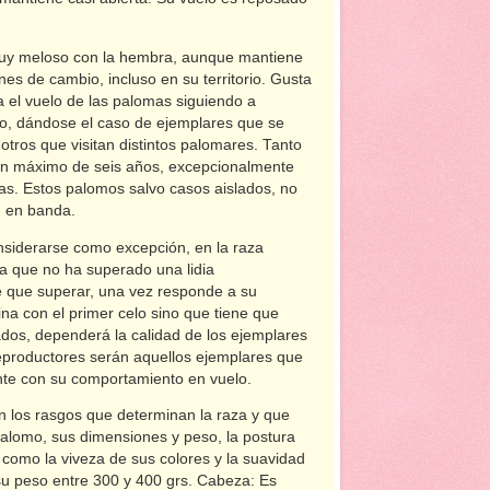
uy meloso con la hembra, aunque mantiene
ones de cambio, incluso en su territorio. Gusta
 el vuelo de las palomas siguiendo a
vo, dándose el caso de ejemplares que se
tros que visitan distintos palomares. Tanto
un máximo de seis años, excepcionalmente
s. Estos palomos salvo casos aislados, no
an en banda.
iderarse como excepción, en la raza
ta que no ha superado una lidia
e que superar, una vez responde a su
na con el primer celo sino que tiene que
nados, dependerá la calidad de los ejemplares
 reproductores serán aquellos ejemplares que
ente con su comportamiento en vuelo.
 los rasgos que determinan la raza y que
palomo, sus dimensiones y peso, la postura
como la viveza de sus colores y la suavidad
 su peso entre 300 y 400 grs. Cabeza: Es