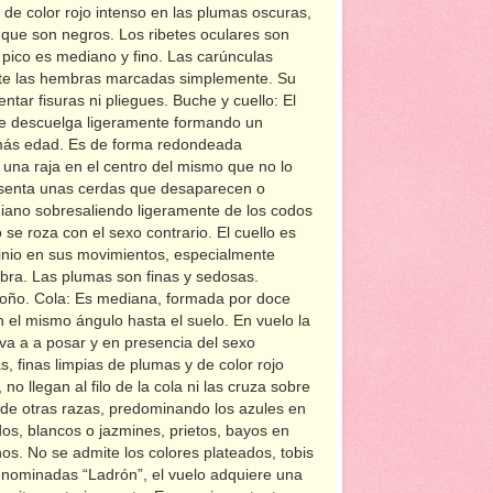
de color rojo intenso en las plumas oscuras,
 que son negros. Los ribetes oculares son
l pico es mediano y fino. Las carúnculas
nte las hembras marcadas simplemente. Su
ar fisuras ni pliegues. Buche y cuello: El
y se descuelga ligeramente formando un
e más edad. Es de forma redondeada
 una raja en el centro del mismo que no lo
presenta unas cerdas que desaparecen o
iano sobresaliendo ligeramente de los codos
e roza con el sexo contrario. El cuello es
inio en sus movimientos, especialmente
ra. Las plumas son finas y sedosas.
 moño. Cola: Es mediana, formada por doce
el mismo ángulo hasta el suelo. En vuelo la
va a a posar y en presencia del sexo
s, finas limpias de plumas y de color rojo
 llegan al filo de la cola ni las cruza sobre
 de otras razas, predominando los azules en
os, blancos o jazmines, prietos, bayos en
os. No se admite los colores plateados, tobis
enominadas “Ladrón”, el vuelo adquiere una