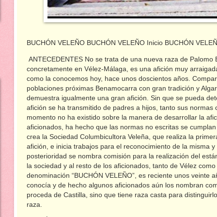
BUCHÓN VELEÑO BUCHÓN VELEÑO Inicio BUCHÓN VELEÑO Pu
ANTECEDENTES No se trata de una nueva raza de Palomo Bu
concretamente en Vélez-Málaga, es una afición muy arraigada,
como la conocemos hoy, hace unos doscientos años. Comparti
poblaciones próximas Benamocarra con gran tradición y Alga
demuestra igualmente una gran afición. Sin que se pueda de
afición se ha transmitido de padres a hijos, tanto sus normas
momento no ha existido sobre la manera de desarrollar la afici
aficionados, ha hecho que las normas no escritas se cumpla
crea la Sociedad Columbicultora Veleña, que realiza la primera
afición, e inicia trabajos para el reconocimiento de la misma y
posterioridad se nombra comisión para la realización del est
la sociedad y al resto de los aficionados, tanto de Vélez co
denominación “BUCHÓN VELEÑO”, es reciente unos veinte añ
conocía y de hecho algunos aficionados aún los nombran co
proceda de Castilla, sino que tiene raza casta para distinguir
raza.