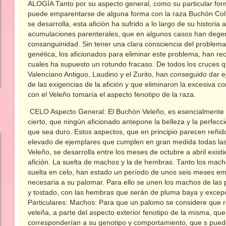
ALOGÍA Tanto por su aspecto general, como su particular for
puede emparentarse de alguna forma con la raza Buchón Colit
se desarrolla, esta afición ha sufrido a lo largo de su historia
acumulaciones parenterales, que en algunos casos han dege
consanguinidad. Sin tener una clara consciencia del problem
genética, los aficionados para eliminar este problema, han rec
cuales ha supuesto un rotundo fracaso. De todos los cruces q
Valenciano Antiguo, Laudino y el Zurito, han conseguido dar 
de las exigencias de la afición y que eliminaron la excesiva c
con el Veleño tomaría el aspecto fenotipo de la raza.
CELO Aspecto General: El Buchón Veleño, es esencialmente 
cierto, que ningún aficionado antepone la belleza y la perfecc
que sea duro. Estos aspectos, que en principio parecen reñid
elevado de ejemplares que cumplen en gran medida todas las 
Veleño, se desarrolla entre los meses de octubre a abril exist
afición. La suelta de machos y la de hembras. Tanto los mac
suelta en celo, han estado un período de unos seis meses em
necesaria a su palomar. Para ello se unen los machos de las 
y tostado, con las hembras que serán de pluma baya y excepc
Particulares: Machos: Para que un palomo se considere que re
veleña, a parte del aspecto exterior fenotipo de la misma, que
corresponderían a su genotipo y comportamiento, que s puede