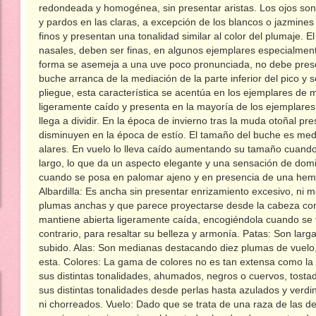
redondeada y homogénea, sin presentar aristas. Los ojos son 
y pardos en las claras, a excepción de los blancos o jazmines
finos y presentan una tonalidad similar al color del plumaje. E
nasales, deben ser finas, en algunos ejemplares especialme
forma se asemeja a una uve poco pronunciada, no debe present
buche arranca de la mediación de la parte inferior del pico 
pliegue, esta característica se acentúa en los ejemplares d
ligeramente caído y presenta en la mayoría de los ejemplares
llega a dividir. En la época de invierno tras la muda otoñal 
disminuyen en la época de estío. El tamaño del buche es med
alares. En vuelo lo lleva caído aumentando su tamaño cuando s
largo, lo que da un aspecto elegante y una sensación de dom
cuando se posa en palomar ajeno y en presencia de una hemb
Albardilla: Es ancha sin presentar enrizamiento excesivo, ni
plumas anchas y que parece proyectarse desde la cabeza con 
mantiene abierta ligeramente caída, encogiéndola cuando se 
contrario, para resaltar su belleza y armonía. Patas: Son larga
subido. Alas: Son medianas destacando diez plumas de vuelo, no
esta. Colores: La gama de colores no es tan extensa como la
sus distintas tonalidades, ahumados, negros o cuervos, tostad
sus distintas tonalidades desde perlas hasta azulados y verdin
ni chorreados. Vuelo: Dado que se trata de una raza de las d