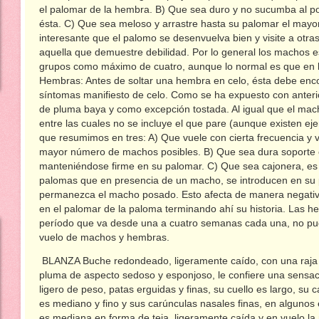
el palomar de la hembra. B) Que sea duro y no sucumba al po
ésta. C) Que sea meloso y arrastre hasta su palomar el may
interesante que el palomo se desenvuelva bien y visite a ot
aquella que demuestre debilidad. Por lo general los machos es
grupos como máximo de cuatro, aunque lo normal es que en la
Hembras: Antes de soltar una hembra en celo, ésta debe en
síntomas manifiesto de celo. Como se ha expuesto con anteri
de pluma baya y como excepción tostada. Al igual que el mach
entre las cuales no se incluye el que pare (aunque existen ej
que resumimos en tres: A) Que vuele con cierta frecuencia y v
mayor número de machos posibles. B) Que sea dura soporte 
manteniéndose firme en su palomar. C) Que sea cajonera, es u
palomas que en presencia de un macho, se introducen en su 
permanezca el macho posado. Esto afecta de manera negati
en el palomar de la paloma terminando ahí su historia. Las 
período que va desde una a cuatro semanas cada una, no pudi
vuelo de machos y hembras.
BLANZA Buche redondeado, ligeramente caído, con una raja m
pluma de aspecto sedoso y esponjoso, le confiere una sensa
ligero de peso, patas erguidas y finas, su cuello es largo, su
es mediano y fino y sus carúnculas nasales finas, en alguno
es mediana en forma de teja, ligeramente caída y en vuelo la