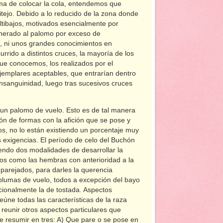
ma de colocar la cola, entendemos que
ejo. Debido a lo reducido de la zona donde
 altibajos, motivados esencialmente por
nerado al palomo por exceso de
a, ni unos grandes conocimientos en
urrido a distintos cruces, la mayoría de los
ue conocemos, los realizados por el
ejemplares aceptables, que entrarían dentro
onsanguinidad, luego tras sucesivos cruces
un palomo de vuelo. Esto es de tal manera
ión de formas con la afición que se pose y
os, no lo están existiendo un porcentaje muy
exigencias. El período de celo del Buchón
iendo dos modalidades de desarrollar la
hos como las hembras con anterioridad a la
parejados, para darles la querencia
plumas de vuelo, todos a excepción del bayo
ionalmente la de tostada. Aspectos
úne todas las características de la raza
 reunir otros aspectos particulares que
 resumir en tres: A) Que pare o se pose en