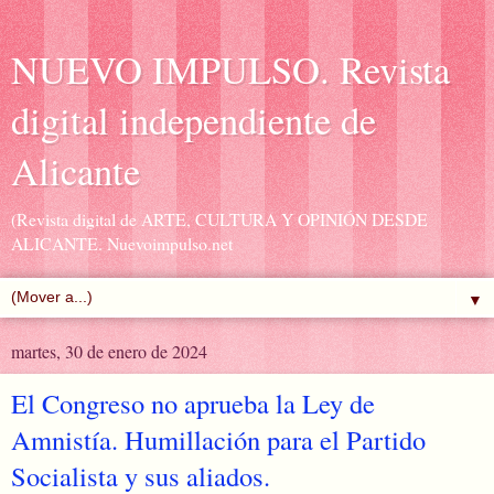
NUEVO IMPULSO. Revista
digital independiente de
Alicante
(Revista digital de ARTE, CULTURA Y OPINIÓN DESDE
ALICANTE. Nuevoimpulso.net
▼
martes, 30 de enero de 2024
El Congreso no aprueba la Ley de
Amnistía. Humillación para el Partido
Socialista y sus aliados.