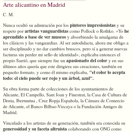
Arte alicantino en Madrid
C. M.
pintores impresionistas
Nunca ocultó su admiración por los
y su
artistas vanguardistas
he
respeto por
como Pollock o Rothko. «Yo
aprendido a base de ver museos
y absorbiendo la amalgama de
los clásicos y las vanguardias. Al ser autodidacta, ahora me obligo a
ser disciplinado y no dar cambios bruscos, pero sí a generar nuevas
facturas sin perder mi sello de identidad», explicaba entonces el
apasionado del color
propio Sarrió, que siempre fue un
y en sus
últimos años quería que este dirigiera sus creaciones, también en
"el color lo acepta
pequeño formato, y como él mismo explicaba,
todo: el cielo puede ser rojo y un árbol, azul".
Su obra forma parte de colecciones de los ayuntamientos de
Alicante, El Campello, Sant Joan y Finestrat, la Casa de Cultura de
Denia, Ibermutua , Cruz Ropja Española, la Cámara de Comercio
de Alicante, el Banco Bilbao-Vizcaya o la Fundación Amigos de
Madrid.
Vinculado a los artistas de su generación, también era conocida su
generosidad y su faceta altruista
colaborando con ONG como