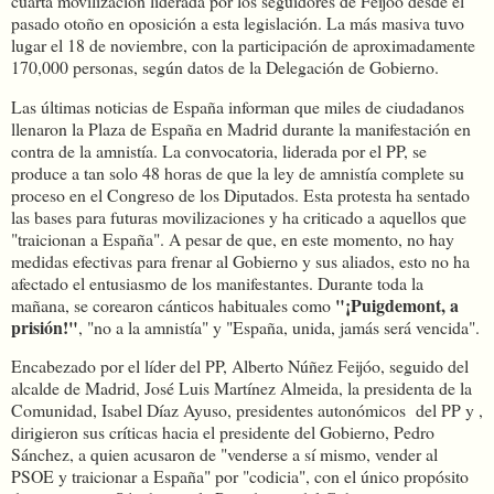
cuarta movilización liderada por los seguidores de Feijóo desde el
pasado otoño en oposición a esta legislación. La más masiva tuvo
lugar el 18 de noviembre, con la participación de aproximadamente
170,000 personas, según datos de la Delegación de Gobierno.
Las últimas noticias de España informan que miles de ciudadanos
llenaron la Plaza de España en Madrid durante la manifestación en
contra de la amnistía. La convocatoria, liderada por el PP, se
produce a tan solo 48 horas de que la ley de amnistía complete su
proceso en el Congreso de los Diputados. Esta protesta ha sentado
las bases para futuras movilizaciones y ha criticado a aquellos que
"traicionan a España". A pesar de que, en este momento, no hay
medidas efectivas para frenar al Gobierno y sus aliados, esto no ha
afectado el entusiasmo de los manifestantes. Durante toda la
"¡Puigdemont, a
mañana, se corearon cánticos habituales como
prisión!"
, "no a la amnistía" y "España, unida, jamás será vencida".
Encabezado por el líder del PP, Alberto Núñez Feijóo, seguido del
alcalde de Madrid, José Luis Martínez Almeida, la presidenta de la
Comunidad, Isabel Díaz Ayuso, presidentes autonómicos del PP y ,
dirigieron sus críticas hacia el presidente del Gobierno, Pedro
Sánchez, a quien acusaron de "venderse a sí mismo, vender al
PSOE y traicionar a España" por "codicia", con el único propósito