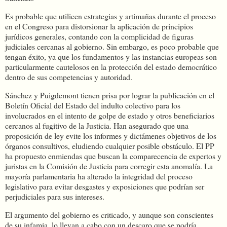
Es probable que utilicen estrategias y artimañas durante el proceso
en el Congreso para distorsionar la aplicación de principios
jurídicos generales, contando con la complicidad de figuras
judiciales cercanas al gobierno. Sin embargo, es poco probable que
tengan éxito, ya que los fundamentos y las instancias europeas son
particularmente cautelosos en la protección del estado democrático
dentro de sus competencias y autoridad.
Sánchez y Puigdemont tienen prisa por lograr la publicación en el
Boletín Oficial del Estado del indulto colectivo para los
involucrados en el intento de golpe de estado y otros beneficiarios
cercanos al fugitivo de la Justicia. Han asegurado que una
proposición de ley evite los informes y dictámenes objetivos de los
órganos consultivos, eludiendo cualquier posible obstáculo. El PP
ha propuesto enmiendas que buscan la comparecencia de expertos y
juristas en la Comisión de Justicia para corregir esta anomalía. La
mayoría parlamentaria ha alterado la integridad del proceso
legislativo para evitar desgastes y exposiciones que podrían ser
perjudiciales para sus intereses.
El argumento del gobierno es criticado, y aunque son conscientes
de su infamia, lo llevan a cabo con un descaro que se podría