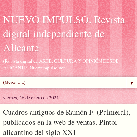
NUEVO IMPULSO. Revista
digital independiente de
Alicante
(Revista digital de ARTE, CULTURA Y OPINIÓN DESDE
ALICANTE. Nuevoimpulso.net
▼
viernes, 26 de enero de 2024
Cuadros antiguos de Ramón F. (Palmeral),
publicados en la web de ventas. Pintor
alicantino del siglo XXI