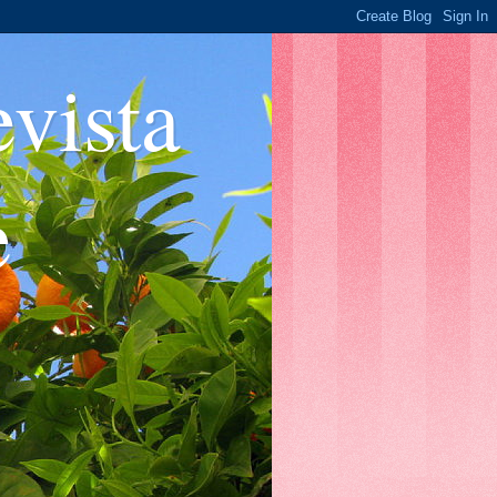
ista
e