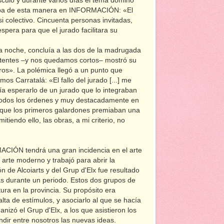
culo y durante varios días el tema dominó
ntaba de esta manera en INFORMACIÓN: «El
colectivo. Cincuenta personas invitadas,
pera para que el jurado facilitara su
 noche, concluía a las dos de la madrugada
stentes –y nos quedamos cortos– mostró su
otros». La polémica llegó a un punto que
os Carratalá: «El fallo del jurado [...] me
a esperarlo de un jurado que lo integraban
en todos los órdenes y muy destacadamente en
üía que los primeros galardones premiaban una
tiendo ello, las obras, a mi criterio, no
ACIÓN tendrá una gran incidencia en el arte
 arte moderno y trabajó para abrir la
ón de Alcoiarts y del Grup d'Elx fue resultado
stas durante un periodo. Estos dos grupos de
tura en la provincia. Su propósito era
alta de estímulos, y asociarlo al que se hacía
nizó el Grup d'Elx, a los que asistieron los
ndir entre nosotros las nuevas ideas.