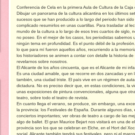
Conferencia de Cela en la primera Aula de Cultura de la Caja 
Dibujar un panorama de la cultura alicantina en los últimos set
sucesos que se han producido a lo largo del periodo han sido 
complicado resumirlos en unas cuartillas. Para trasladar al lec
mundo de la cultura a lo largo de esos tres cuartos de siglo,
no poseo. En el mejor de los casos, los periodistas sabemos
ningún tema en profundidad. Es el punto débil de la profesión.
lo que para mí fueron aquellos años, recurriendo a la memori
los historiadores se animen a contar con detalle la historia de
revelarnos sobre nosotros.
El Alicante de los años cincuenta, que es el Alicante de mi inf
Es una ciudad amable, que se recorre en dos zancadas y en 
también, una ciudad triste. El país vive en un régimen de aut
dictadura. No es preciso decir que, en estas condiciones, la v
unas exposiciones de pintura convencionales, alguna que otra 
teatro, sobre todo el teatro de revista.
En cuanto llega el verano, se produce, sin embargo, una excep
la provincia: los Festivales de España. Durante algunos días, el
conciertos importantes; ver obras de teatro a cargo de las me
algo de ballet. El gran Maurice Bejart nos visitará en una de e
provincia son los que se celebran en Elche, en el Hort del Xo
social. Alicante también tendrá sus festivales, pero ni el mar