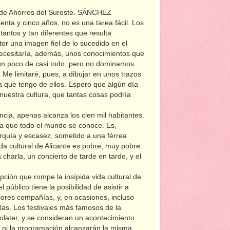
de Ahorros del Sureste.
SÁNCHEZ
enta y cinco años, no es una tarea fácil. Los
tantos y tan diferentes que resulta
tor una imagen fiel de lo sucedido en el
 necesitaría, además, unos conocimientos que
 un poco de casi todo, pero no dominamos
 Me limitaré, pues, a dibujar en unos trazos
a que tengo de ellos. Espero que algún día
 nuestra cultura, que tantas cosas podría
ancia, apenas alcanza los cien mil habitantes.
la que todo el mundo se conoce. Es,
arquía y escasez, sometido a una férrea
ida cultural de Alicante es pobre, muy pobre:
charla, un concierto de tarde en tarde, y el
ción que rompe la insípida vida cultural de
 público tiene la posibilidad de asistir a
jores compañías, y, en ocasiones, incluso
llas. Los festivales más famosos de la
colater, y se consideran un acontecimiento
co ni la programación alcanzarán la misma