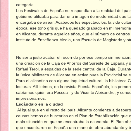
categoría.
Los Festivales de España no respondían a la realidad del pa
gobierno utilizaba para dar una imagen de modernidad que la
encargaba de airear. Acabados los espectáculos, la vida cultu
época, ese tono gris que ha quedado grabado en mi memoria. 
en Alicante, durante aquellos años, que el número de centros
instituto de Enseñanza Media, una Escuela de Magisterio y o
No sería justo acabar el recorrido por ese tiempo sin mencionar
una creación de la Caja de Ahorros del Sureste de España y se
Rafael Terol, a espaldas de la sede central de la Caja. Duran
la única biblioteca de Alicante en activo pues la Provincial se 
Para el alicantino con alguna inquietud cultural, la biblioteca 
lecturas. Allí leímos, en la revista Poesía Española, los pri
sabíamos quién era Pessoa– y de Vicente Aleixandre, y cono
impresionarnos.
Escándalo en la ciudad
Al igual que en el resto del país, Alicante comienza a despert
causas hemos de buscarlas en el Plan de Estabilización que 
mala situación en que se encontraba la economía. El Plan abri
que encontraron en España una mano de obra abundante y b