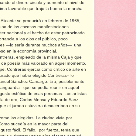
ndo el dinero circule y aumente el nivel de
lima favorable que trajo la buena la marcha
licante se producirá en febrero de 1965,
ra una de las escasas manifestaciones
cter nacional y el hecho de estar patrocinado
rtancia a los ojos del público, poco
onces —lo sería durante muchos años— una
eso en la economía provincial.
ntreras, empleado de la misma Caja y que
io de poesía más valorado en aquel momento.
e, Contreras ejercía como crítico de arte en
urado que había elegido Contreras– lo
 Manuel Sánchez Camargo. Era, posiblemente,
vanguardia– que se podía reunir en aquel
 gusto estético de esas personas. Los artistas
lla de oro, Carlos Mensa y Eduardo Sanz.
que el jurado estuviera desacertado en su
como las elegidas. La ciudad vivía por
 Como sucedía en la mayor parte del
gusto fácil. El fallo, por fuerza, tenía que