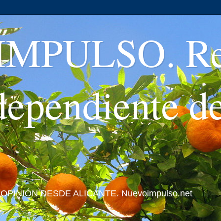
MPULSO. Rev
ndependiente d
 Y OPINIÓN DESDE ALICANTE. Nuevoimpulso.net