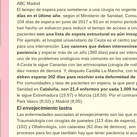
ABC Madrid
El tiempo de espera para someterse a una cirugía no urgente 
días en el último año
, según el Ministerio de Sanidad, Cons
104 días de espera en junio de 2017 a 93 en el mismo perio
han hecho un esfuerzo para reducir el tiempo de acceso a una 
pacientes
con una lista de espera estructural es aún insop
Por ejemplo, el hospital universitario de Ceuta es el centro 
para una intervención.
Los varones que deben intervenirse
paciencia
y esperar más de un año (380 días) para ser inte
uno de los problemas urológicos más comunes en los varones
A Ceuta le sigue Canarias con las artroscopias (cirugía de ro
diez meses de demora. Y, después Castilla-La Mancha, con l
deben esperar 202 días para resolver esta deformidad de 
Por comunidades y tasa de pacientes en espera, la que peor pa
Sanidad es
Cataluña, con 21,4 enfermos por cada 1.000 h
le sigue Extremadura (19,97) o Murcia (18,50). Por el contrari
País Vasco (8,02) y Madrid (8,05).
El envejecimiento lastra
Las enfermedades asociadas al envejecimiento son las que est
Traumatología con cirugías de juanetes (113 días de espera), 
(102) y Oftalmología, con cataratas (62 días de demora), so
procesos para los que también hay que tener paciencia si acud