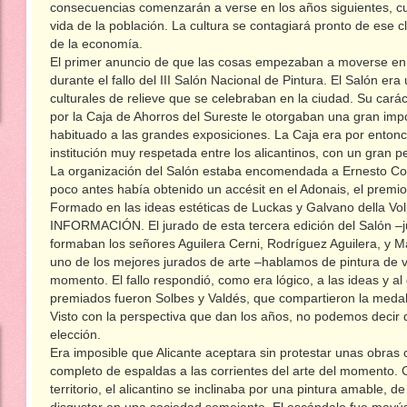
consecuencias comenzarán a verse en los años siguientes, cua
vida de la población. La cultura se contagiará pronto de ese c
de la economía.
El primer anuncio de que las cosas empezaban a moverse en A
durante el fallo del III Salón Nacional de Pintura. El Salón e
culturales de relieve que se celebraban en la ciudad. Su cará
por la Caja de Ahorros del Sureste le otorgaban una gran impo
habituado a las grandes exposiciones. La Caja era por ent
institución muy respetada entre los alicantinos, con un gran p
La organización del Salón estaba encomendada a Ernesto Co
poco antes había obtenido un accésit en el Adonais, el prem
Formado en las ideas estéticas de Luckas y Galvano della Volp
INFORMACIÓN. El jurado de esta tercera edición del Salón –j
formaban los señores Aguilera Cerni, Rodríguez Aguilera, y
uno de los mejores jurados de arte –hablamos de pintura de 
momento. El fallo respondió, como era lógico, a las ideas y al
premiados fueron Solbes y Valdés, que compartieron la meda
Visto con la perspectiva que dan los años, no podemos decir 
elección.
Era imposible que Alicante aceptara sin protestar unas obras 
completo de espaldas a las corrientes del arte del momento.
territorio, el alicantino se inclinaba por una pintura amable, de 