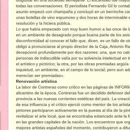
disgustar en una sociedad semejante. El escándalo fue mayús
todas las conversaciones. El periodista Fernando Gil lo co
asunto empezó con champaña y concluyó en un berrinche casi 
unas botellas de vino espumoso y dos horas de interminable es
resolución y la hiciera pública.
Lo que había empezado con muy buen humor a las once de la
en un ambiente de desagrado porque buena parte de los asi
disconformidad al conocer el fallo que, dicen, es un fallo de 
obligó a pronunciarse al propio director de la Caja, Antonio Ram
decepcionó profundamente por dos razones: una, que no cabí
personas de indiscutible valía por su solvencia intelectual 
el artístico y pictórico; la otra, por las obras premiadas arg
inquietud, un ambiente, en el campo de lo social; pero aun admi
merecían ser premiadas».
Renovación artística
La labor de Contreras como crítico en las páginas de INFORM
alicantino de la época. Contreras fue un decidido defensor del
provincia a las nuevas corrientes estéticas del país. La creaci
de esa influencia y el crítico ejerció como mentor de los arti
pintores participaron activamente en la puesta al día de la pin
revitalizar el arte local, que se encontraba estancado ante la f
en las grandes capitales de la nación. Los encuentros que orga
mejores artistas españoles del momento, contribuyeron a difu