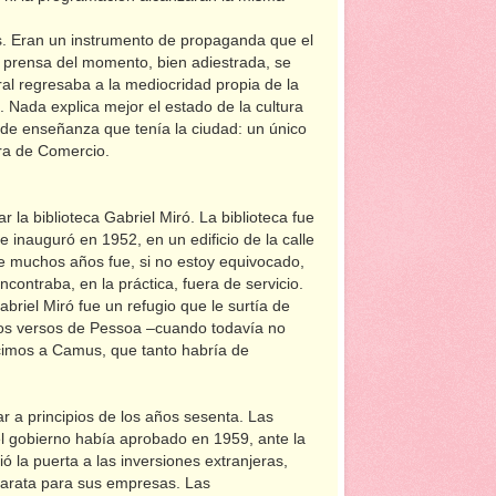
ís. Eran un instrumento de propaganda que el
 prensa del momento, bien adiestrada, se
ral regresaba a la mediocridad propia de la
Nada explica mejor el estado de la cultura
 de enseñanza que tenía la ciudad: un único
tra de Comercio.
 la biblioteca Gabriel Miró. La biblioteca fue
 inauguró en 1952, en un edificio de la calle
te muchos años fue, si no estoy equivocado,
encontraba, en la práctica, fuera de servicio.
Gabriel Miró fue un refugio que le surtía de
meros versos de Pessoa –cuando todavía no
cimos a Camus, que tanto habría de
ar a principios de los años sesenta. Las
el gobierno había aprobado en 1959, ante la
ó la puerta a las inversiones extranjeras,
arata para sus empresas. Las