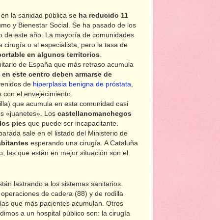
en la sanidad pública
se ha reducido 11
umo y Bienestar Social. Se ha pasado de los
do de este año. La mayoría de comunidades
cirugía o al especialista, pero la tasa de
ortable en algunos territorios
.
sanitario de España que más retraso acumula
 en este centro deben armarse de
rvenidos de
hiperplasia benigna de próstata
,
 con el envejecimiento.
dilla) que acumula en esta comunidad casi
os «juanetes». Los
castellanomanchegos
los pies
que puede ser incapacitante.
rada sale en el listado del Ministerio de
abitantes
esperando una cirugía. A Cataluña
o, las que están en mejor situación son el
án lastrando a los sistemas sanitarios.
operaciones de cadera (88) y de rodilla
n las que más pacientes acumulan. Otros
imos a un hospital público son: la cirugía