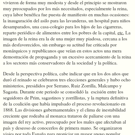
vivieron de forma muy modesta y desde el principio se mostraron
muy preocupados por los más necesitados, especialmente la reina,
cuya labor benéfica fue puesta de manifiesto en muchas ocasiones:
la inauguración del asilo para las lavanderas, un hospital para niños
desamparados, una casa-colegio para los hijos de las cigarreras,
reparto periódico de alimentos entre los pobres de la capital,
etc.
La
imagen de la reina era la de una mujer muy piadosa, cercana a los
más desfavorecidos, sin embargo su actitud fue criticada por
monárquicos y republicanos que veían en estos actos una mera
demostración de propaganda y un excesivo acercamiento de la reina
a los sectores más conservadores de la sociedad y la política.
Desde la perspectiva política, cabe indicar que en los dos años que
duró el reinado se celebraron tres elecciones generales y hubo ocho
ministerios, presididos por Serrano, Ruiz Zorrilla, Malcampo y
Sagasta. Durante este periodo se consolidó la escisión entre los
seguidores de Prim, sagastinos y zorrillistas, y la ruptura definitiva
de la coalición que había impulsado el proceso revolucionario en
1868. Las divisiones gubernamentales y el clima de inestabilidad
creciente que rodeaba al monarca trataron de paliarse con una
imagen del rey activo, preocupado por los males que afectaban al
país y deseoso de conocerlos de primera mano. Se organizaron
viajes por toda España para propiciar un mayor apoyo popular,