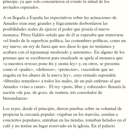
príncipe, ya que solo concurrieron al evento la mitad de los
invitados esperados.
A su llegada a España las expectativas sobre las actuaciones de
Amadeo eran muy grandes y lógicamente desbordaron las
posibilidades reales de ejercer el poder que poseía el nuevo
monarca. Pérez Galdós señala que de él se esperaba que removiese
«el fondo de la superficie política, las costumbres políticas, como un
rey nuevo, un rey de fuera que nos diese lo que no teníamos y
acabara con el tejemaneje moderado y unionista». En alguno de los
poemas que se escribieron para ensalzarle se apela al monarca que
«a nuestros reveses pone fin y sienta ley» y, en otros, se presenta
como el «padre», «defensor», «protector», «sacerdote que no
engaña en los altares de la nueva ley», cuyo reinado supondría
«liberales remedios» a todos los males, de un país enfermo al que
Amadeo «vino a curar». El rey «justo, libre y esforzado» llenaría la
nación «de paz, de gozo, de ventura, iris consolador de
bienandanza».
Los reyes, desde el principio, dieron pruebas sobre su voluntad de
propiciar la cercanía popular: viajaban en los tranvías, asistían a
conciertos populares, entraban en las tiendas, tomaban helados en el
café y no tenían un lugar reservado en la iglesia. En el palacio