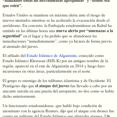
“utilizando todas las herramientas apropiadas” y “donde sea
que estén”.
Estados Unidos se mantiene en máxima alerta ante el riesgo de
nuevos atentados mientras se ha acelerado la evacuación desde el
aeródromo. En concreto, la Embajada estadounidense en Kabul ha
nueva alerta por “amenazas a la
emitido en las últimas horas una
seguridad”
en el lugar y ha pedido que se abandonen las
inmediaciones “inmediatamente”, como ya hiciera de forma previa
al atentado del jueves.
El afiliado del
Estado Islámico de Afganistán
, conocido como
Estado Islámico Khorasan (ISIS-K) por un antiguo nombre de la
región, apareció en el este de Afganistán en 2014 y luego hizo
incursiones en otras áreas, particularmente en el norte.
El grupo es enemigo de los talibanes islamistas y de Occidente. El
el ataque del jueves
Pentágono dijo que
fue llevado a cabo por un
atacante suicida en una puerta del aeropuerto, no dos como se había
dicho anteriormente.
Un funcionario estadounidense, que habló bajo condición de
anonimato con la agencia Reuters, dijo que el ataque con drones fue
n
contra un militante del Estado Islámico que planeaba ataques. U