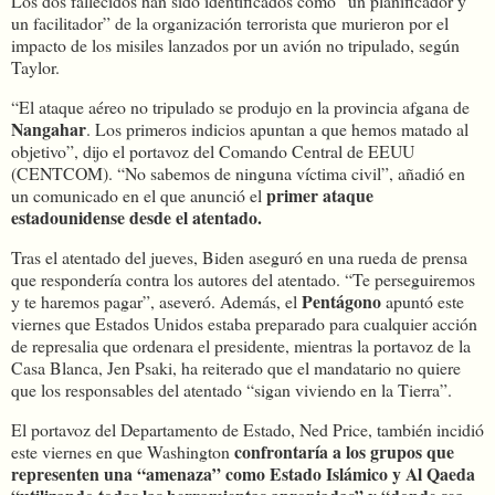
Los dos fallecidos han sido identificados como “un planificador y
un facilitador” de la organización terrorista que murieron por el
impacto de los misiles lanzados por un avión no tripulado, según
Taylor.
“El ataque aéreo no tripulado se produjo en la provincia afgana de
Nangahar
. Los primeros indicios apuntan a que hemos matado al
objetivo”, dijo el portavoz del Comando Central de EEUU
(CENTCOM). “No sabemos de ninguna víctima civil”, añadió en
primer ataque
un comunicado en el que anunció el
estadounidense desde el atentado.
Tras el atentado del jueves, Biden aseguró en una rueda de prensa
que respondería contra los autores del atentado. “Te perseguiremos
Pentágono
y te haremos pagar”, aseveró. Además, el
apuntó este
viernes que Estados Unidos estaba preparado para cualquier acción
de represalia que ordenara el presidente, mientras la portavoz de la
Casa Blanca, Jen Psaki, ha reiterado que el mandatario no quiere
que los responsables del atentado “sigan viviendo en la Tierra”.
El portavoz del Departamento de Estado, Ned Price, también incidió
confrontaría a los grupos que
este viernes en que Washington
representen una “amenaza” como Estado Islámico y Al Qaeda