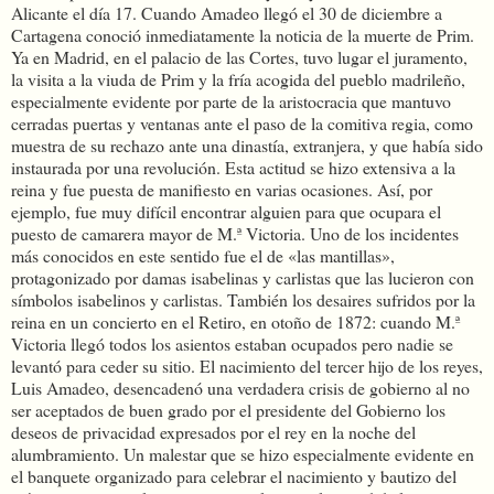
Alicante el día 17. Cuando Amadeo llegó el 30 de diciembre a
Cartagena conoció inmediatamente la noticia de la muerte de Prim.
Ya en Madrid, en el palacio de las Cortes, tuvo lugar el juramento,
la visita a la viuda de Prim y la fría acogida del pueblo madrileño,
especialmente evidente por parte de la aristocracia que mantuvo
cerradas puertas y ventanas ante el paso de la comitiva regia, como
muestra de su rechazo ante una dinastía, extranjera, y que había sido
instaurada por una revolución. Esta actitud se hizo extensiva a la
reina y fue puesta de manifiesto en varias ocasiones. Así, por
ejemplo, fue muy difícil encontrar alguien para que ocupara el
puesto de camarera mayor de M.ª Victoria. Uno de los incidentes
más conocidos en este sentido fue el de «las mantillas»,
protagonizado por damas isabelinas y carlistas que las lucieron con
símbolos isabelinos y carlistas. También los desaires sufridos por la
reina en un concierto en el Retiro, en otoño de 1872: cuando M.ª
Victoria llegó todos los asientos estaban ocupados pero nadie se
levantó para ceder su sitio. El nacimiento del tercer hijo de los reyes,
Luis Amadeo, desencadenó una verdadera crisis de gobierno al no
ser aceptados de buen grado por el presidente del Gobierno los
deseos de privacidad expresados por el rey en la noche del
alumbramiento. Un malestar que se hizo especialmente evidente en
el banquete organizado para celebrar el nacimiento y bautizo del