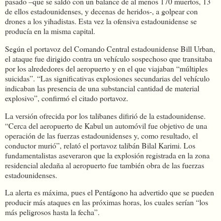
pasado –que se saldó con un balance de al menos 170 muertos, 13
de ellos estadounidenses, y decenas de heridos-, a golpear con
drones a los yihadistas. Esta vez la ofensiva estadounidense se
producía en la misma capital.
Según el portavoz del Comando Central estadounidense Bill Urban,
el ataque fue dirigido contra un vehículo sospechoso que transitaba
por los alrededores del aeropuerto y en el que viajaban “múltiples
suicidas”. “Las significativas explosiones secundarias del vehículo
indicaban las presencia de una substancial cantidad de material
explosivo”, confirmó el citado portavoz.
La versión ofrecida por los talibanes difirió de la estadounidense.
“Cerca del aeropuerto de Kabul un automóvil fue objetivo de una
operación de las fuerzas estadounidenses y, como resultado, el
conductor murió”, relató el portavoz talibán Bilal Karimi. Los
fundamentalistas aseveraron que la explosión registrada en la zona
residencial aledaña al aeropuerto fue también obra de las fuerzas
estadounidenses.
La alerta es máxima, pues el Pentágono ha advertido que se pueden
producir más ataques en las próximas horas, los cuales serían “los
más peligrosos hasta la fecha”.