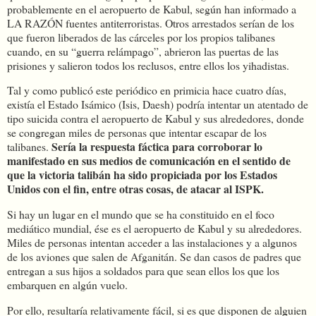
probablemente en el aeropuerto de Kabul, según han informado a
LA RAZÓN fuentes antiterroristas. Otros arrestados serían de los
que fueron liberados de las cárceles por los propios talibanes
cuando, en su “guerra relámpago”, abrieron las puertas de las
prisiones y salieron todos los reclusos, entre ellos los yihadistas.
Tal y como publicó este periódico en primicia hace cuatro días,
existía el Estado Isámico (Isis, Daesh) podría intentar un atentado de
tipo suicida contra el aeropuerto de Kabul y sus alrededores, donde
se congregan miles de personas que intentar escapar de los
Sería la respuesta fáctica para corroborar lo
talibanes.
manifestado en sus medios de comunicación en el sentido de
que la victoria talibán ha sido propiciada por los Estados
Unidos con el fin, entre otras cosas, de atacar al ISPK.
Si hay un lugar en el mundo que se ha constituido en el foco
mediático mundial, ése es el aeropuerto de Kabul y su alrededores.
Miles de personas intentan acceder a las instalaciones y a algunos
de los aviones que salen de Afganitán. Se dan casos de padres que
entregan a sus hijos a soldados para que sean ellos los que los
embarquen en algún vuelo.
Por ello, resultaría relativamente fácil, si es que disponen de alguien