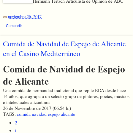
Hermann Tertsch
Articulista de Opinión de ABC
en
noviembre 26, 2017
Compartir
Comida de Navidad de Espejo de Alicante
en el Casino Mediterráneo
Comida de Navidad de Espejo
de Alicante
Una comida de hermandad tradicional que repite EDA desde hace
14 años, que agrupa a un selecto grupo de pintores, poetas, músicos
e intelectuales alicantinos
26 de Noviembre de 2017 (06:54 h.)
TAGS:
comida
navidad
espejo
alicante
2
t