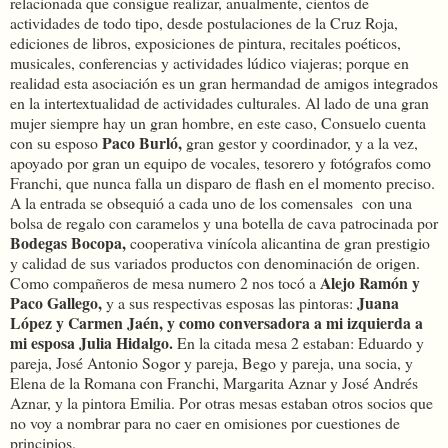
relacionada que consigue realizar, anualmente, cientos de
actividades de todo tipo, desde postulaciones de la Cruz Roja,
ediciones de libros, exposiciones de pintura, recitales poéticos,
musicales, conferencias y actividades lúdico viajeras; porque en
realidad esta asociación es un gran hermandad de amigos integrados
en la intertextualidad de actividades culturales. Al lado de una gran
mujer siempre hay un gran hombre, en este caso, Consuelo cuenta
Paco Burló,
con su esposo
gran gestor y coordinador, y a la vez,
apoyado por gran un equipo de vocales, tesorero y fotógrafos como
Franchi, que nunca falla un disparo de flash en el momento preciso.
A la entrada se obsequió a cada uno de los comensales con una
bolsa de regalo con caramelos y una botella de cava patrocinada por
Bodegas Bocopa,
cooperativa vinícola alicantina de gran prestigio
y calidad de sus variados productos con denominación de origen.
Alejo Ramón y
Como compañeros de mesa numero 2 nos tocó a
Paco Gallego,
Juana
y a sus respectivas esposas las pintoras:
López y Carmen Jaén, y como conversadora a mi izquierda a
mi esposa Julia Hidalgo.
En la citada mesa 2 estaban: Eduardo y
pareja, José Antonio Sogor y pareja, Bego y pareja, una socia, y
Elena de la Romana con Franchi, Margarita Aznar y José Andrés
Aznar, y la pintora Emilia. Por otras mesas estaban otros socios que
no voy a nombrar para no caer en omisiones por cuestiones de
principios.