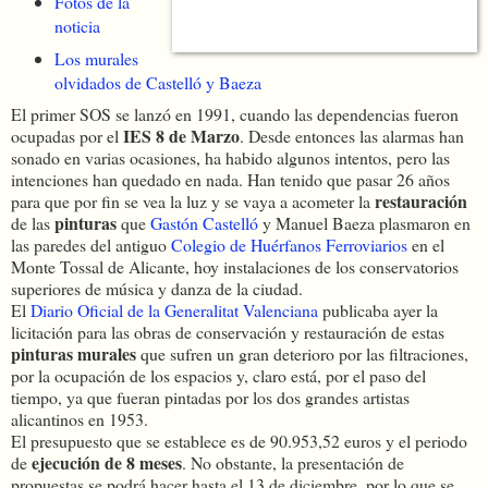
Fotos de la
noticia
Los murales
olvidados de Castelló y Baeza
El primer SOS se lanzó en 1991, cuando las dependencias fueron
IES 8 de Marzo
ocupadas por el
. Desde entonces las alarmas han
sonado en varias ocasiones, ha habido algunos intentos, pero las
intenciones han quedado en nada. Han tenido que pasar 26 años
restauración
para que por fin se vea la luz y se vaya a acometer la
pinturas
de las
que
Gastón Castelló
y Manuel Baeza plasmaron en
las paredes del antiguo
Colegio de Huérfanos Ferroviarios
en el
Monte Tossal de Alicante, hoy instalaciones de los conservatorios
superiores de música y danza de la ciudad.
El
Diario Oficial de la Generalitat Valenciana
publicaba ayer la
licitación para las obras de conservación y restauración de estas
pinturas murales
que sufren un gran deterioro por las filtraciones,
por la ocupación de los espacios y, claro está, por el paso del
tiempo, ya que fueran pintadas por los dos grandes artistas
alicantinos en 1953.
El presupuesto que se establece es de 90.953,52 euros y el periodo
ejecución de 8 meses
de
. No obstante, la presentación de
propuestas se podrá hacer hasta el 13 de diciembre, por lo que se