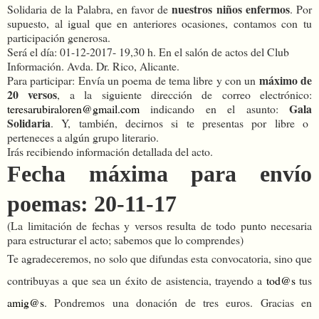
nuestros niños enfermos
Solidaria de la Palabra, en favor de
. Por
supuesto, al igual que en anteriores ocasiones, contamos con tu
participación generosa.
Será el día: 01-12-2017- 19,30 h. En el salón de actos del Club
Información. Avda. Dr. Rico, Alicante.
máximo de
Para participar: Envía un poema de tema libre y con un
20 versos
, a la siguiente dirección de correo electrónico:
Gala
teresarubiraloren@gmail.com
indicando en el asunto:
Solidaria
. Y, también, decirnos si te presentas por libre o
perteneces a algún grupo literario.
Irás recibiendo información detallada del acto.
Fecha máxima para envío
poemas: 20-11-17
(La limitación de fechas y versos resulta de todo punto necesaria
para estructurar el acto; sabemos que lo comprendes)
Te agradeceremos, no solo que difundas esta convocatoria, sino que
contribuyas a que sea un éxito de asistencia, trayendo a
tod@s
tus
amig@s
. Pondremos una donación de tres euros. Gracias en