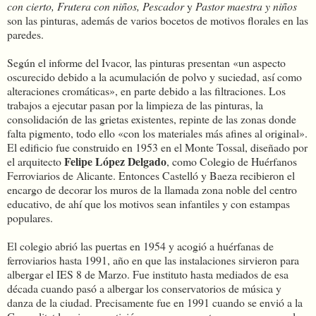
con cierto, Frutera con niños, Pescador
y
Pastor maestra y niños
son las pinturas, además de varios bocetos de motivos florales en las
paredes.
Según el informe del Ivacor, las pinturas presentan «un aspecto
oscurecido debido a la acumulación de polvo y suciedad, así como
alteraciones cromáticas», en parte debido a las filtraciones. Los
trabajos a ejecutar pasan por la limpieza de las pinturas, la
consolidación de las grietas existentes, repinte de las zonas donde
falta pigmento, todo ello «con los materiales más afines al original».
El edificio fue construido en 1953 en el Monte Tossal, diseñado por
Felipe López Delgado
el arquitecto
, como Colegio de Huérfanos
Ferroviarios de Alicante. Entonces Castelló y Baeza recibieron el
encargo de decorar los muros de la llamada zona noble del centro
educativo, de ahí que los motivos sean infantiles y con estampas
populares.
El colegio abrió las puertas en 1954 y acogió a huérfanas de
ferroviarios hasta 1991, año en que las instalaciones sirvieron para
albergar el IES 8 de Marzo. Fue instituto hasta mediados de esa
década cuando pasó a albergar los conservatorios de música y
danza de la ciudad. Precisamente fue en 1991 cuando se envió a la