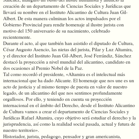
creación de un departamento de Ciencias Sociales y Jurídicas que
llevará su nombre en el Instituto Alicantino de Cultura Juan Gil-
Albert. De esta manera culminan los actos impulsados por el
Gobierno Provincial para rendir homenaje al ilustre jurista con
motivo del 150 aniversario de su nacimiento, celebrado
recientemente.
Durante el acto, al que también han asistido el diputado de Cultura,
César Augusto Asencio, las nietas del jurista, Pilar y Luz Altamira,
y el director del Instituto Juan Gil-Albert, José Ferrándiz, Sánchez
destacó la proyección a nivel mundial del alicantino, candidato en
dos ocasiones al Premio Nobel de la Paz.
Tal como recordó el presidente, «Altamira es el intelectual más
internacional que ha dado Alicante. El homenaje que nos une es un
acto de justicia y al mismo tiempo de puesta en valor de nuestro
legado, de un alicantino del que nos sentimos profundamente
orgullosos. Por ello, y teniendo en cuenta su proyección
internacional en el ámbito del Derecho, desde el Instituto Alicantino
de Cultura vamos a crear el departamento de Ciencias Sociales y
Jurídicas Rafael Altamira, cuyo objetivo será estudiar el derecho y la
jurisprudencia, así como la realidad social pasada, actual y futura de
nuestro territorio».
Historiador, jurista, pedagogo, pensador y gran americanista,