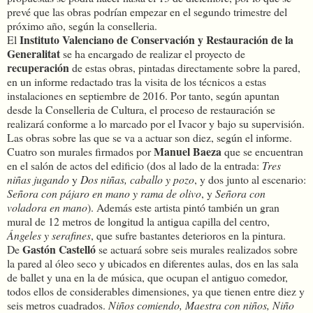
prevé que las obras podrían empezar en el segundo trimestre del
próximo año, según la conselleria.
Instituto Valenciano de Conservación y Restauración de la
El
Generalitat
se ha encargado de realizar el proyecto de
recuperación
de estas obras, pintadas directamente sobre la pared,
en un informe redactado tras la visita de los técnicos a estas
instalaciones en septiembre de 2016. Por tanto, según apuntan
desde la Conselleria de Cultura, el proceso de restauración se
realizará conforme a lo marcado por el Ivacor y bajo su supervisión.
Las obras sobre las que se va a actuar son diez, según el informe.
Manuel Baeza
Cuatro son murales firmados por
que se encuentran
en el salón de actos del edificio (dos al lado de la entrada:
Tres
niñas jugando
y
Dos niñas, caballo y pozo
, y dos junto al escenario:
Señora con pájaro en mano y rama de olivo
, y
Señora con
voladora en mano
). Además este artista pintó también un gran
mural de 12 metros de longitud la antigua capilla del centro,
Ángeles y serafines
, que sufre bastantes deterioros en la pintura.
Gastón Castelló
De
se actuará sobre seis murales realizados sobre
la pared al óleo seco y ubicados en diferentes aulas, dos en las sala
de ballet y una en la de música, que ocupan el antiguo comedor,
todos ellos de considerables dimensiones, ya que tienen entre diez y
seis metros cuadrados.
Niños comiendo, Maestra con niños, Niño