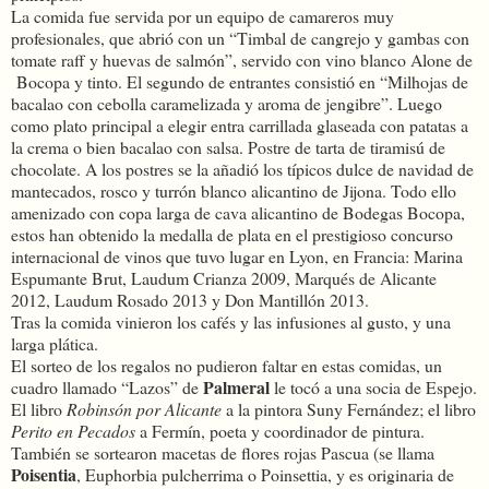
La comida fue servida por un equipo de camareros muy
profesionales, que abrió con un “Timbal de cangrejo y gambas con
tomate raff y huevas de salmón”, servido con vino blanco Alone de
Bocopa y tinto. El segundo de entrantes consistió en “Milhojas de
bacalao con cebolla caramelizada y aroma de jengibre”. Luego
como plato principal a elegir entra carrillada glaseada con patatas a
la crema o bien bacalao con salsa. Postre de tarta de tiramisú de
chocolate. A los postres se la añadió los típicos dulce de navidad de
mantecados, rosco y turrón blanco alicantino de Jijona. Todo ello
amenizado con copa larga de cava alicantino de Bodegas Bocopa,
estos han obtenido la medalla de plata en el prestigioso concurso
internacional de vinos que tuvo lugar en Lyon, en Francia: Marina
Espumante Brut, Laudum Crianza 2009, Marqués de Alicante
2012, Laudum Rosado 2013 y Don Mantillón 2013.
Tras la comida vinieron los cafés y las infusiones al gusto, y una
larga plática.
El sorteo de los regalos no pudieron faltar en estas comidas, un
Palmeral
cuadro llamado “Lazos” de
le tocó a una socia de Espejo.
El libro
Robinsón por Alicante
a la pintora Suny Fernández; el libro
Perito en Pecados
a Fermín, poeta y coordinador de pintura.
También se sortearon macetas de flores rojas Pascua (se llama
Poisentia
, Euphorbia pulcherrima o Poinsettia, y es originaria de