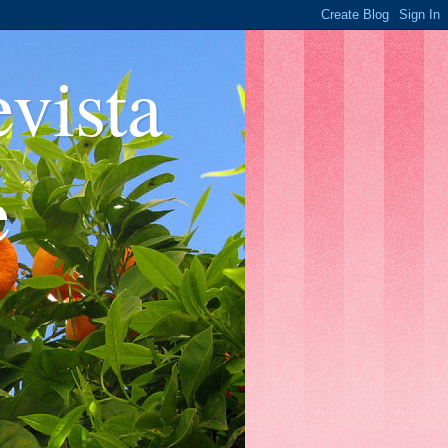
ista
e