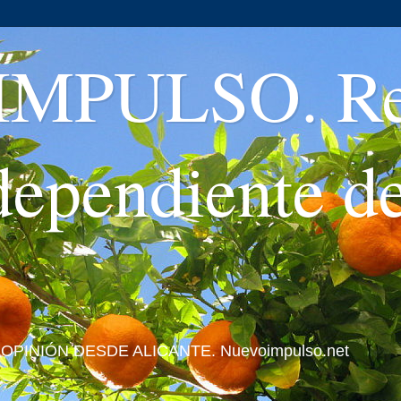
MPULSO. Rev
ndependiente d
 Y OPINIÓN DESDE ALICANTE. Nuevoimpulso.net