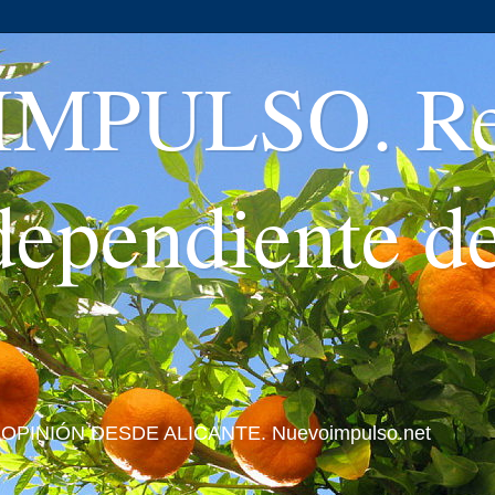
MPULSO. Rev
ndependiente d
 Y OPINIÓN DESDE ALICANTE. Nuevoimpulso.net