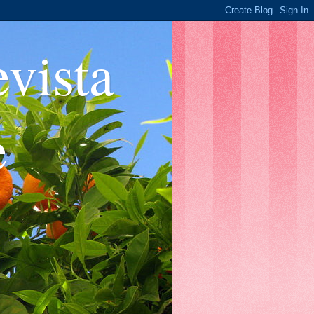
ista
e