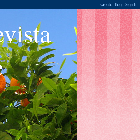
ista
e