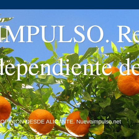
MPULSO. Rev
ndependiente d
 Y OPINIÓN DESDE ALICANTE. Nuevoimpulso.net