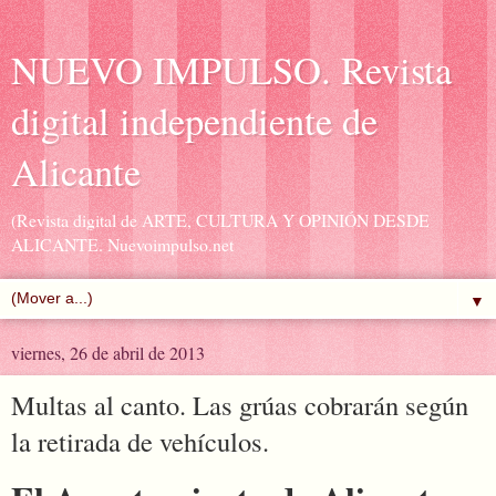
NUEVO IMPULSO. Revista
digital independiente de
Alicante
(Revista digital de ARTE, CULTURA Y OPINIÓN DESDE
ALICANTE. Nuevoimpulso.net
▼
viernes, 26 de abril de 2013
Multas al canto. Las grúas cobrarán según
la retirada de vehículos.