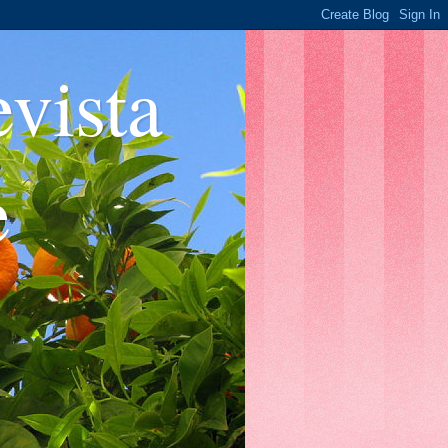
ista
e