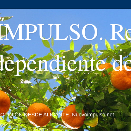
MPULSO. Rev
ndependiente d
 Y OPINIÓN DESDE ALICANTE. Nuevoimpulso.net