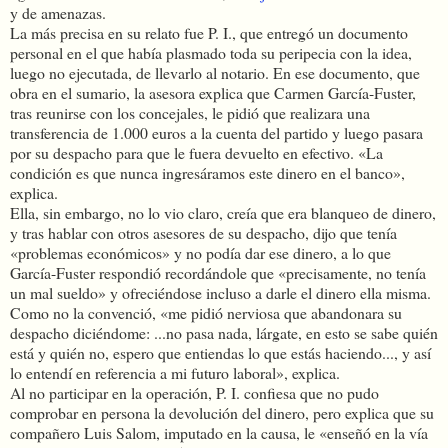
y de amenazas.
La más precisa en su relato fue P. I., que entregó un documento
personal en el que había plasmado toda su peripecia con la idea,
luego no ejecutada, de llevarlo al notario. En ese documento, que
obra en el sumario, la asesora explica que Carmen García-Fuster,
tras reunirse con los concejales, le pidió que realizara una
transferencia de 1.000 euros a la cuenta del partido y luego pasara
por su despacho para que le fuera devuelto en efectivo. «La
condición es que nunca ingresáramos este dinero en el banco»,
explica.
Ella, sin embargo, no lo vio claro, creía que era blanqueo de dinero,
y tras hablar con otros asesores de su despacho, dijo que tenía
«problemas económicos» y no podía dar ese dinero, a lo que
García-Fuster respondió recordándole que «precisamente, no tenía
un mal sueldo» y ofreciéndose incluso a darle el dinero ella misma.
Como no la convenció, «me pidió nerviosa que abandonara su
despacho diciéndome: ...no pasa nada, lárgate, en esto se sabe quién
está y quién no, espero que entiendas lo que estás haciendo..., y así
lo entendí en referencia a mi futuro laboral», explica.
Al no participar en la operación, P. I. confiesa que no pudo
comprobar en persona la devolución del dinero, pero explica que su
compañero Luis Salom, imputado en la causa, le «enseñó en la vía