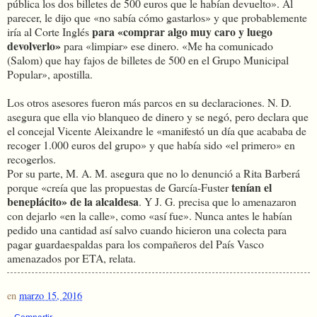
pública los dos billetes de 500 euros que le habían devuelto». Al
parecer, le dijo que «no sabía cómo gastarlos» y que probablemente
para «comprar algo muy caro y luego
iría al Corte Inglés
devolverlo»
para «limpiar» ese dinero. «Me ha comunicado
(Salom) que hay fajos de billetes de 500 en el Grupo Municipal
Popular», apostilla.
Los otros asesores fueron más parcos en su declaraciones. N. D.
asegura que ella vio blanqueo de dinero y se negó, pero declara que
el concejal Vicente Aleixandre le «manifestó un día que acababa de
recoger 1.000 euros del grupo» y que había sido «el primero» en
recogerlos.
Por su parte, M. A. M. asegura que no lo denunció a Rita Barberá
tenían el
porque «creía que las propuestas de García-Fuster
beneplácito» de la alcaldesa
. Y J. G. precisa que lo amenazaron
con dejarlo «en la calle», como «así fue». Nunca antes le habían
pedido una cantidad así salvo cuando hicieron una colecta para
pagar guardaespaldas para los compañeros del País Vasco
amenazados por ETA, relata.
en
marzo 15, 2016