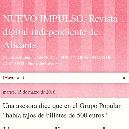
NUEVO IMPULSO. Revista
digital independiente de
Alicante
(Revista digital de ARTE, CULTURA Y OPINIÓN DESDE
ALICANTE. Nuevoimpulso.net
▼
martes, 15 de marzo de 2016
Una asesora dice que en el Grupo Popular
"había fajos de billetes de 500 euros"