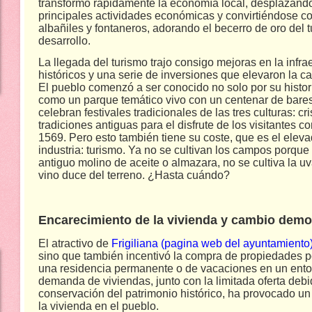
transformó rápidamente la economía local, desplazando
principales actividades económicas y convirtiéndose 
albañiles y fontaneros, adorando el becerro de oro del
desarrollo.
La llegada del turismo trajo consigo mejoras en la infrae
históricos y una serie de inversiones que elevaron la ca
El pueblo comenzó a ser conocido no solo por su histori
como un parque temático vivo con un centenar de bares
celebran festivales tradicionales de las tres culturas: cr
tradiciones antiguas para el disfrute de los visitantes c
1569. Pero esto también tiene su coste, que es el eleva
industria: turismo. Ya no se cultivan los campos porque
antiguo molino de aceite o almazara, no se cultiva la uv
vino duce del terreno. ¿Hasta cuándo?
Encarecimiento de la vivienda y cambio demo
El atractivo de
Frigiliana (pagina web del ayuntamiento
sino que también incentivó la compra de propiedades p
una residencia permanente o de vacaciones en un entorn
demanda de viviendas, junto con la limitada oferta debid
conservación del patrimonio histórico, ha provocado un
la vivienda en el pueblo.