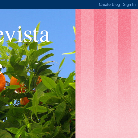
ista
e