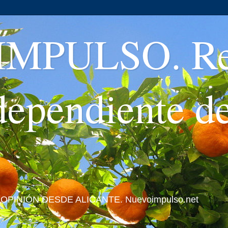
MPULSO. Rev
ndependiente d
 Y OPINIÓN DESDE ALICANTE. Nuevoimpulso.net