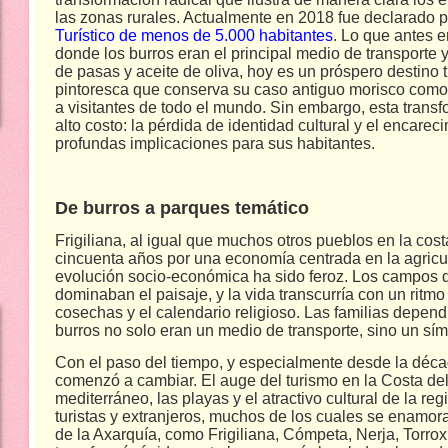
las zonas rurales. Actualmente en 2018 fue declarado p
Turístico de menos de 5.000 habitantes
. Lo que antes 
donde los burros eran el principal medio de transporte y l
de pasas y aceite de oliva, hoy es un próspero destino t
pintoresca que conserva su caso antiguo morisco como 
a visitantes de todo el mundo. Sin embargo, esta tra
alto costo: la pérdida de identidad cultural y el encarec
profundas implicaciones para sus habitantes.
De burros a parques temático
Frigiliana, al igual que muchos otros pueblos en la cos
cincuenta años por una economía centrada en la agricul
evolución socio-económica ha sido feroz. Los campos d
dominaban el paisaje, y la vida transcurría con un ritm
cosechas y el calendario religioso. Las familias dependía
burros no solo eran un medio de transporte, sino un símb
Con el paso del tiempo, y especialmente desde la déca
comenzó a cambiar. El auge del turismo en la Costa del
mediterráneo, las playas y el atractivo cultural de la re
turistas y extranjeros, muchos de los cuales se enamor
de la Axarquía, como Frigiliana, Cómpeta, Nerja, Torrox