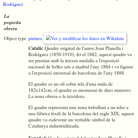
Rodríguez
La
pequeña
obrera
Object type
pintura
Català:
Quadre original de l'autor Joan Planella i
Rodríguez (1850-1910), fet el 1882, aquest quadre va
ser premiat amb la tercera medalla a l'exposició
nacional de belles arts a madrid l'any 1884 i va figurar
a l'exposició universal de barcelona de l'any 1888.
El quadre es un oli sobre tela d'una mida de
182x142cm, el quadre es anomenat de dues maneres:
La nena obrera o la teixidora.
El quadre representa una nena treballant a un teler a
una fàbrica tèxtil de la barcelona del segle XIX, aquest
quadre va esdevenir un veritable símbol de la
Catalunya industrialitzada.
Español:
Cuadro original del autor Juan Planella i