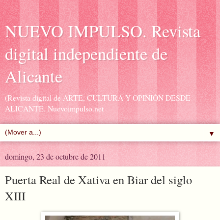
NUEVO IMPULSO. Revista
digital independiente de
Alicante
(Revista digital de ARTE, CULTURA Y OPINIÓN DESDE
ALICANTE. Nuevoimpulso.net
▼
domingo, 23 de octubre de 2011
Puerta Real de Xativa en Biar del siglo
XIII