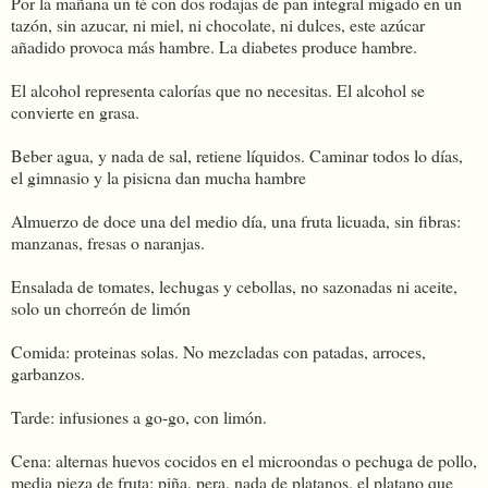
Por la mañana un té con dos rodajas de pan integral migado en un
tazón, sin azucar, ni miel, ni chocolate, ni dulces, este azúcar
añadido provoca más hambre. La diabetes produce hambre.
El alcohol representa calorías que no necesitas. El alcohol se
convierte en grasa.
Beber agua, y nada de sal, retiene líquidos. Caminar todos lo días,
el gimnasio y la pisicna dan mucha hambre
Almuerzo de doce una del medio día, una fruta licuada, sin fibras:
manzanas, fresas o naranjas.
Ensalada de tomates, lechugas y cebollas, no sazonadas ni aceite,
solo un chorreón de limón
Comida: proteinas solas. No mezcladas con patadas, arroces,
garbanzos.
Tarde: infusiones a go-go, con limón.
Cena: alternas huevos cocidos en el microondas o pechuga de pollo,
media pieza de fruta: piña, pera, nada de platanos, el platano que