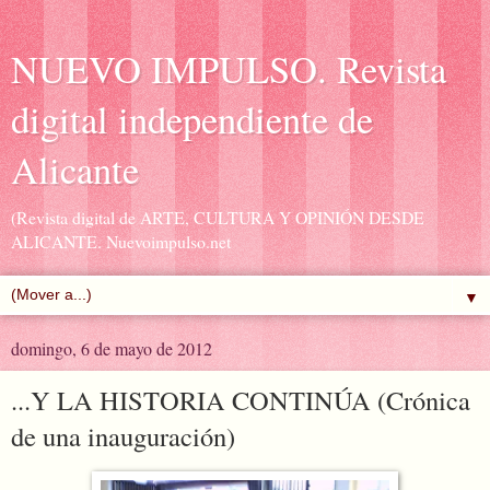
NUEVO IMPULSO. Revista
digital independiente de
Alicante
(Revista digital de ARTE, CULTURA Y OPINIÓN DESDE
ALICANTE. Nuevoimpulso.net
▼
domingo, 6 de mayo de 2012
...Y LA HISTORIA CONTINÚA (Crónica
de una inauguración)