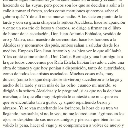
haciendo de las suyas, pero pocos son los que se deciden a salir a la
calle a tomar el fresco, todos como marujones queremos saber el
¿ahora qué? Y de allí no se mueve nadie. A las siete en punto de la
tarde y con su gracia chispera la señora Alcaldesa, hace su aparición
y entre un rosario de besos y abrazos, se dirige a firmar en el libro
de honor de la asociación, Don Juan Antonio Poblador, vestido de
oro y Malva, cual maestro de ceremonias, hace los honores a la
Alcaldesa y momentos después, ambos salían a saludar desde los
medios. Empezó Don Juan Antonio y les hizo ver lo que allí había.
Y les contó como entre él, Don Carlos Bermejo y una hormiguita a
la que todos conocemos por Rafa Estela, habían llevado a cabo una
obra de titanes y que hoy ponían a disposición, tanto de autoridades,
como de todos los artistas asociados. Muchas cosas más, muy
dulces, (como los que después se sirvieron) sucedieron a lo largo y
ancho de la tarde y eran más de las ocho, cuando mi marido, se
dirigió a la señora Alcaldesa y le preguntó, si es que no la dejaban
marchar, a lo que ella muy pizpireta le contestó que no…pero es
que se encontraba tan a gusto…y siguió repartiendo besos y
abrazos. Ya se van marchando los foráneos, la hora de su tren va
llegando inexorable, si no lo veo, no me lo creo, con lágrimas en los
ojos, se despiden de sus nuevos amigos y piensan que bien les ha
valido la pena, hacer el viaje y se comprometen a volver de nuevo y