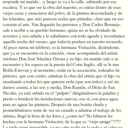
responde mi marido…y luego se va a la calle, subiendo por esa
escalera. Y es que ver la obra del maestro, es entrar dentro de esas
viejas casas y ensuciarse del polvo, de la pintura desconchada y de
las telarañas, que más parecen reales que pintadas, claro que en eso
consiste el arte. Van llegando las personas y Don Carlos Bermejo,
sale a recibir a su querido hermano, quien no se ha olvidado de
nosotros y nos saluda y le saludamos con todo agrado y recordamos
aquella noche del verano, que todavía perdura en nuestro recuerdo.
Al poco suena mi teléfono, es la hermana Visitación, diciéndome,
que ya se encuentra en la estación, viene acompañada del artista
oriolano Don José Sánchez Girona y su hijo, mi marido sale a su
encuentro y los espera en la puerta del Corte Inglés, allí se le une
Belén Estevan y al momento, están en la asociación, rodeados de
pintores, que con cariño, admiran la obra del artista que el hijo va
enseñando a todos los que quieren verla (que son todos) y así sin
darnos cuenta, a las seis y media, Don Ramón, el Deán de San
Nicolás, ya está subido en el “pulpito” dirigiéndonos la palabra y
presto a bendecir las instalaciones nuevas, eso sí, con poca agua,
para no aguar las pinturas. Después de una bonita charla y
prometiéndonos venir de vez en cuando a admirar el trabajo de los
artistas, llegó la hora de las fotos y ¿como no? No faltaron las
hechas con la hermana Visitación, de la que es “viejo amigo”????
La tarde sigue inexorable, ya no cabe nadie en la sede y el calor va