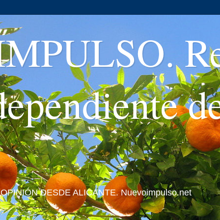
MPULSO. Rev
ndependiente d
 Y OPINIÓN DESDE ALICANTE. Nuevoimpulso.net