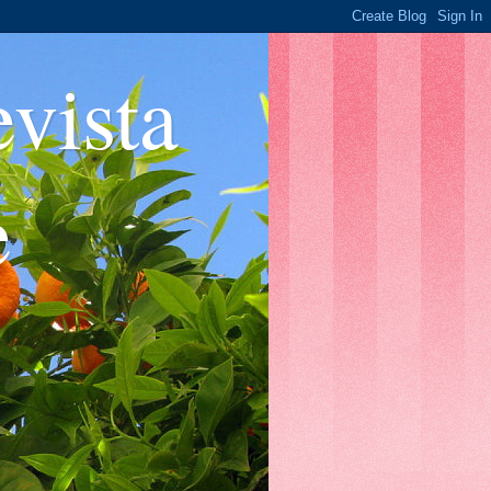
ista
e