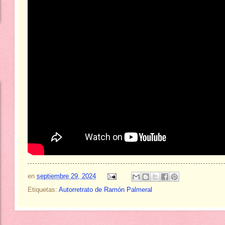
en
septiembre 29, 2024
Etiquetas:
Autorretrato de Ramón Palmeral