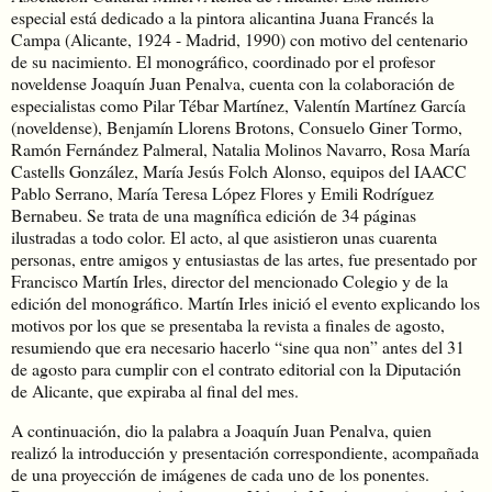
especial está dedicado a la pintora alicantina Juana Francés la
Campa (Alicante, 1924 - Madrid, 1990) con motivo del centenario
de su nacimiento. El monográfico, coordinado por el profesor
noveldense Joaquín Juan Penalva, cuenta con la colaboración de
especialistas como Pilar Tébar Martínez, Valentín Martínez García
(noveldense), Benjamín Llorens Brotons, Consuelo Giner Tormo,
Ramón Fernández Palmeral, Natalia Molinos Navarro, Rosa María
Castells González, María Jesús Folch Alonso, equipos del IAACC
Pablo Serrano, María Teresa López Flores y Emili Rodríguez
Bernabeu. Se trata de una magnífica edición de 34 páginas
ilustradas a todo color. El acto, al que asistieron unas cuarenta
personas, entre amigos y entusiastas de las artes, fue presentado por
Francisco Martín Irles, director del mencionado Colegio y de la
edición del monográfico. Martín Irles inició el evento explicando los
motivos por los que se presentaba la revista a finales de agosto,
resumiendo que era necesario hacerlo “sine qua non” antes del 31
de agosto para cumplir con el contrato editorial con la Diputación
de Alicante, que expiraba al final del mes.
A continuación, dio la palabra a Joaquín Juan Penalva, quien
realizó la introducción y presentación correspondiente, acompañada
de una proyección de imágenes de cada uno de los ponentes.