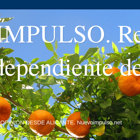
MPULSO. Rev
ndependiente d
 Y OPINIÓN DESDE ALICANTE. Nuevoimpulso.net