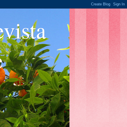
ista
e