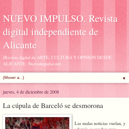
NUEVO IMPULSO. Revista
digital independiente de
Alicante
(Revista digital de ARTE, CULTURA Y OPINIÓN DESDE
ALICANTE. Nuevoimpulso.net
▼
jueves, 4 de diciembre de 2008
La cúpula de Barceló se desmorona
Las malas noticias vuelan, y
además se venden muy