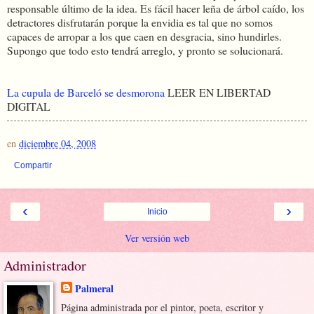
responsable último de la idea. Es fácil hacer leña de árbol caído, los
detractores disfrutarán porque la envidia es tal que no somos
capaces de arropar a los que caen en desgracia, sino hundirles.
Supongo que todo esto tendrá arreglo, y pronto se solucionará.
La cupula de Barceló se desmorona
LEER EN LIBERTAD
DIGITAL
en
diciembre 04, 2008
Compartir
‹
›
Inicio
Ver versión web
Administrador
Palmeral
Página administrada por el pintor, poeta, escritor y