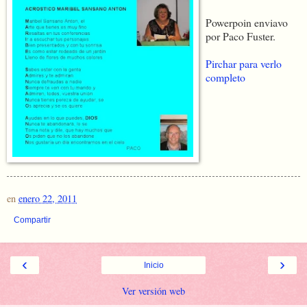
Powerpoin enviavo
por Paco Fuster.
Pirchar para verlo
completo
en
enero 22, 2011
Compartir
‹
›
Inicio
Ver versión web