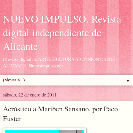
NUEVO IMPULSO. Revista
digital independiente de
Alicante
(Revista digital de ARTE, CULTURA Y OPINIÓN DESDE
ALICANTE. Nuevoimpulso.net
▼
sábado, 22 de enero de 2011
Acróstico a Mariben Sansano, por Paco
Fuster