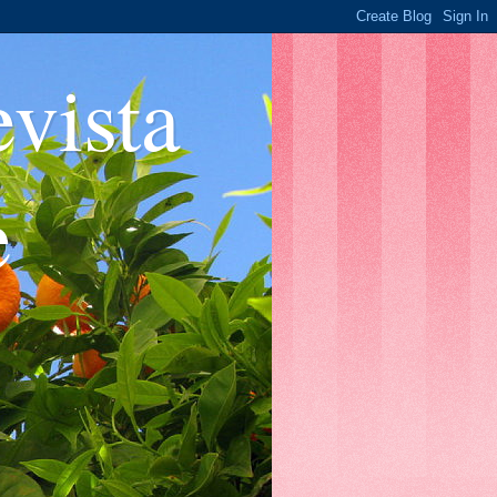
ista
e