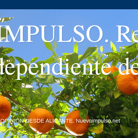
MPULSO. Rev
ndependiente d
 Y OPINIÓN DESDE ALICANTE. Nuevoimpulso.net