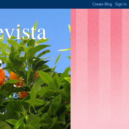
ista
e