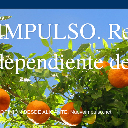
MPULSO. Rev
ndependiente d
 Y OPINIÓN DESDE ALICANTE. Nuevoimpulso.net