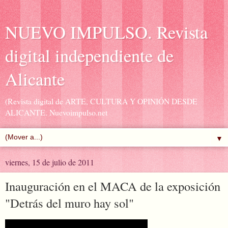
NUEVO IMPULSO. Revista
digital independiente de
Alicante
(Revista digital de ARTE, CULTURA Y OPINIÓN DESDE
ALICANTE. Nuevoimpulso.net
▼
viernes, 15 de julio de 2011
Inauguración en el MACA de la exposición
"Detrás del muro hay sol"