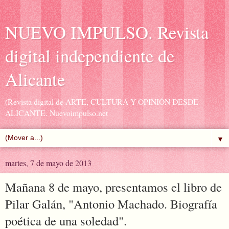
NUEVO IMPULSO. Revista
digital independiente de
Alicante
(Revista digital de ARTE, CULTURA Y OPINIÓN DESDE
ALICANTE. Nuevoimpulso.net
▼
martes, 7 de mayo de 2013
Mañana 8 de mayo, presentamos el libro de
Pilar Galán, "Antonio Machado. Biografía
poética de una soledad".