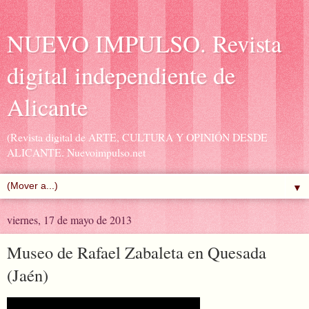
NUEVO IMPULSO. Revista
digital independiente de
Alicante
(Revista digital de ARTE, CULTURA Y OPINIÓN DESDE
ALICANTE. Nuevoimpulso.net
▼
viernes, 17 de mayo de 2013
Museo de Rafael Zabaleta en Quesada
(Jaén)