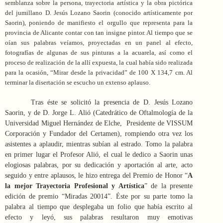
semblanza sobre la persona, trayectoria artística y la obra pictórica
del jumillano D. Jesús Lozano Saorin (conocido artísticamente por
Saorin), poniendo de manifiesto el orgullo que representa para la
provincia de Alicante contar con tan insigne pintor. Al tiempo que se
oían sus palabras veíamos, proyectadas en un panel al efecto,
fotografías de algunas de sus pinturas a la acuarela, así como el
proceso de realización de la allí expuesta, la cual había sido realizada
para la ocasión, “Mirar desde la privacidad” de 100 X 134,7 cm. Al
terminar la disertación se escucho un extenso aplauso.
Tras éste se solicitó la presencia de D. Jesús Lozano
Saorin, y de D. Jorge L. Alió (Catedrático de Oftalmología de la
Universidad Miguel Hernández de Elche, Presidente de VISSUM
Corporación y Fundador del Certamen), rompiendo otra vez los
asistentes a aplaudir, mientras subían al estrado. Tomo la palabra
en primer lugar el Profesor Alió, el cual le dedico a Saorin unas
elogiosas palabras, por su dedicación y aportación al arte, acto
seguido y entre aplausos, le hizo entrega del Premio de Honor “
A
la mejor Trayectoria Profesional y Artística
” de la presente
edición de premio “Miradas 20014”. Éste por su parte tomo la
palabra al tiempo que desplegaba un folio que había escrito al
efecto y leyó, sus palabras resultaron muy emotivas