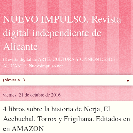
NUEVO IMPULSO. Revista
digital independiente de
Alicante
(Revista digital de ARTE, CULTURA Y OPINIÓN DESDE
ALICANTE. Nuevoimpulso.net
▼
viernes, 21 de octubre de 2016
4 libros sobre la historia de Nerja, El
Acebuchal, Torrox y Frigiliana. Editados en
en AMAZON