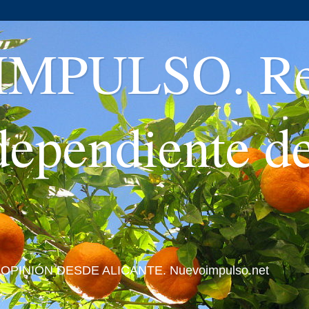
MPULSO. Rev
ndependiente d
 Y OPINIÓN DESDE ALICANTE. Nuevoimpulso.net