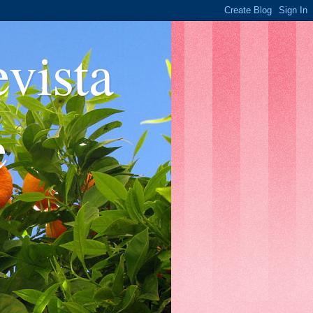
ista
e