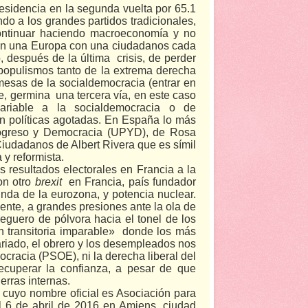
sidencia en la segunda vuelta por 65.1
do a los grandes partidos tradicionales,
continuar haciendo macroeconomía y no
n una Europa con una ciudadanos cada
, después de la última
crisis, de perder
populismos tanto de la extrema derecha
mesas de la socialdemocracia (entrar en
e, germina
una tercera vía, en este caso
riable a la socialdemocracia o de
n políticas agotadas. En España lo más
Progreso y Democracia (UPYD), de Rosa
iudadanos de Albert Rivera que es símil
 y reformista.
 resultados electorales en Francia a la
on otro
brexit
en Francia, país fundador
da de la eurozona, y potencia nuclear.
nte, a grandes presiones ante la ola de
guero de pólvora hacia el tonel de los
n transitoria imparable»
donde los más
ariado, el obrero y los desempleados nos
cracia (PSOE), ni la derecha liberal del
ecuperar la confianza, a pesar de que
erras internas.
, cuyo nombre oficial es
Asociación para
l 6 de abril de 2016 en Amiens, ciudad