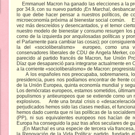
Emmanuel Macron ha ganado las elecciones a la pre
por 34.9, con su nuevo partido ¡En Marcha!, desbancan
lo que debe hacer pensar a nuestros políticos, de 
microeconomía próxima al bienestar social común.
E
vez más descreídos y desencantados, y el temor cierto
nuestro modelo de bienestar y consumo resurgen los 
como de la izquierda por anquilosadas políticas y pro
el Parlamente para cambiar las cosas); por consiguient
la del «socioliberalismo»
europeo, como una va
conservadores liberales de CDU de Angela Merker, co
parecido al partido francés de Macron, fue Unión 
Díaz que desapareció para integrarse actualmente en C
a la corriente «socioliberalismo» de Macron: progresista
A los españoles nos preocupaba, sobremanera, los
presidencia, pues nos podíamos encontrar de frente c
de la Unión Europea, quinta economía mundial y segun
Los demócratas europeos, estamos sometidos, últimame
populismos y antieuropeos que se extiende como un re
explosivos.
Ante una brutal crisis o «desaceleració
perjudicados hemos sido las clases medias, el funcion
hemos dado cuenta que ni las políticas de la socialdemo
(PP), ni sus equivalentes europeos nos hacían de r
Europa ha conseguido la paz tras años seculares de gu
¡En Marcha! es una
especie de tercera vía francesa
la Renovación de la Vida Política;
partido
fundado e