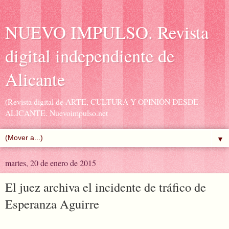
NUEVO IMPULSO. Revista
digital independiente de
Alicante
(Revista digital de ARTE, CULTURA Y OPINIÓN DESDE
ALICANTE. Nuevoimpulso.net
▼
martes, 20 de enero de 2015
El juez archiva el incidente de tráfico de
Esperanza Aguirre