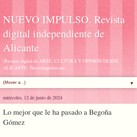
NUEVO IMPULSO. Revista
digital independiente de
Alicante
(Revista digital de ARTE, CULTURA Y OPINIÓN DESDE
ALICANTE. Nuevoimpulso.net
▼
miércoles, 12 de junio de 2024
Lo mejor que le ha pasado a Begoña
Gómez