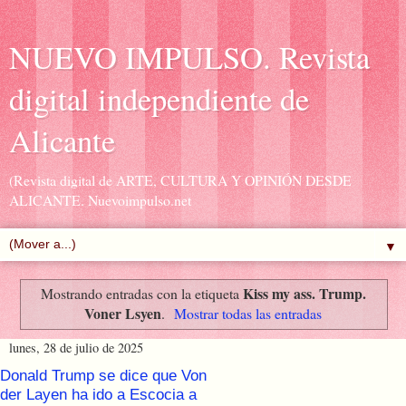
NUEVO IMPULSO. Revista
digital independiente de
Alicante
(Revista digital de ARTE, CULTURA Y OPINIÓN DESDE
ALICANTE. Nuevoimpulso.net
▼
Kiss my ass. Trump.
Mostrando entradas con la etiqueta
Voner Lsyen
.
Mostrar todas las entradas
lunes, 28 de julio de 2025
Donald Trump se dice que Von
der Layen ha ido a Escocia a