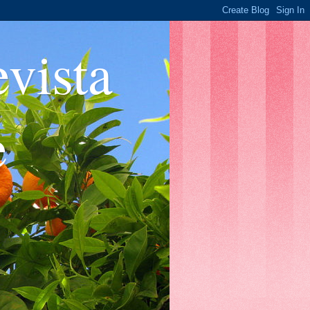
ista
e