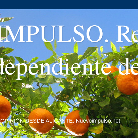
MPULSO. Rev
ndependiente d
 Y OPINIÓN DESDE ALICANTE. Nuevoimpulso.net