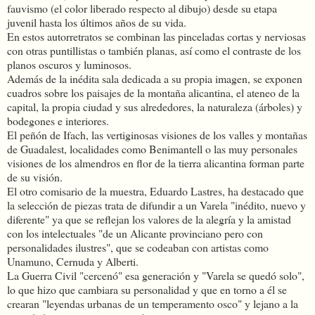
fauvismo (el color liberado respecto al dibujo) desde su etapa
juvenil hasta los últimos años de su vida.
En estos autorretratos se combinan las pinceladas cortas y nerviosas
con otras puntillistas o también planas, así como el contraste de los
planos oscuros y luminosos.
Además de la inédita sala dedicada a su propia imagen, se exponen
cuadros sobre los paisajes de la montaña alicantina, el ateneo de la
capital, la propia ciudad y sus alrededores, la naturaleza (árboles) y
bodegones e interiores.
El peñón de Ifach, las vertiginosas visiones de los valles y montañas
de Guadalest, localidades como Benimantell o las muy personales
visiones de los almendros en flor de la tierra alicantina forman parte
de su visión.
El otro comisario de la muestra, Eduardo Lastres, ha destacado que
la selección de piezas trata de difundir a un Varela "inédito, nuevo y
diferente" ya que se reflejan los valores de la alegría y la amistad
con los intelectuales "de un Alicante provinciano pero con
personalidades ilustres", que se codeaban con artistas como
Unamuno, Cernuda y Alberti.
La Guerra Civil "cercenó" esa generación y "Varela se quedó solo",
lo que hizo que cambiara su personalidad y que en torno a él se
crearan "leyendas urbanas de un temperamento osco" y lejano a la