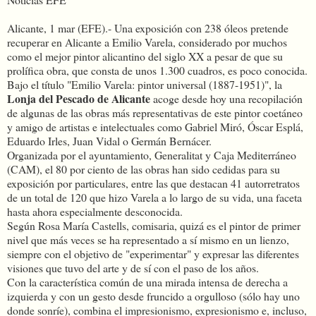
Alicante, 1 mar (EFE).- Una exposición con 238 óleos pretende
recuperar en Alicante a Emilio Varela, considerado por muchos
como el mejor pintor alicantino del siglo XX a pesar de que su
prolífica obra, que consta de unos 1.300 cuadros, es poco conocida.
Bajo el título "Emilio Varela: pintor universal (1887-1951)", la
Lonja del Pescado de Alicante
acoge desde hoy una recopilación
de algunas de las obras más representativas de este pintor coetáneo
y amigo de artistas e intelectuales como Gabriel Miró, Óscar Esplá,
Eduardo Irles, Juan Vidal o Germán Bernácer.
Organizada por el ayuntamiento, Generalitat y Caja Mediterráneo
(CAM), el 80 por ciento de las obras han sido cedidas para su
exposición por particulares, entre las que destacan 41 autorretratos
de un total de 120 que hizo Varela a lo largo de su vida, una faceta
hasta ahora especialmente desconocida.
Según Rosa María Castells, comisaria, quizá es el pintor de primer
nivel que más veces se ha representado a sí mismo en un lienzo,
siempre con el objetivo de "experimentar" y expresar las diferentes
visiones que tuvo del arte y de sí con el paso de los años.
Con la característica común de una mirada intensa de derecha a
izquierda y con un gesto desde fruncido a orgulloso (sólo hay uno
donde sonríe), combina el impresionismo, expresionismo e, incluso,