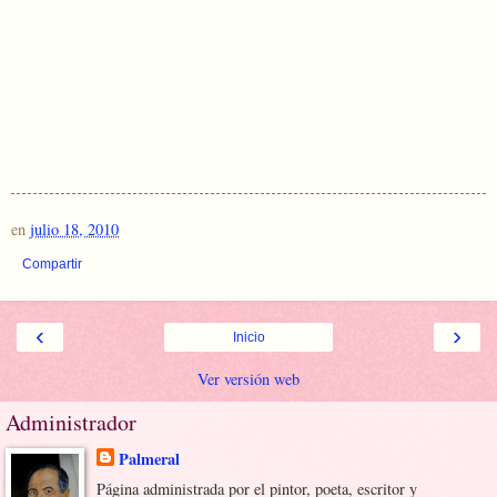
en
julio 18, 2010
Compartir
‹
›
Inicio
Ver versión web
Administrador
Palmeral
Página administrada por el pintor, poeta, escritor y