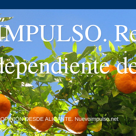
MPULSO. Rev
ndependiente d
 Y OPINIÓN DESDE ALICANTE. Nuevoimpulso.net