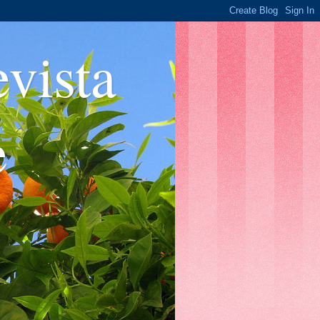
ista
e