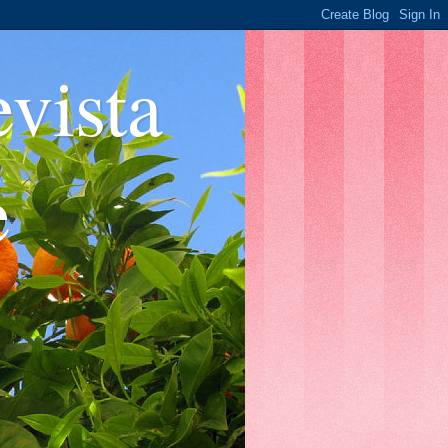
ista
e