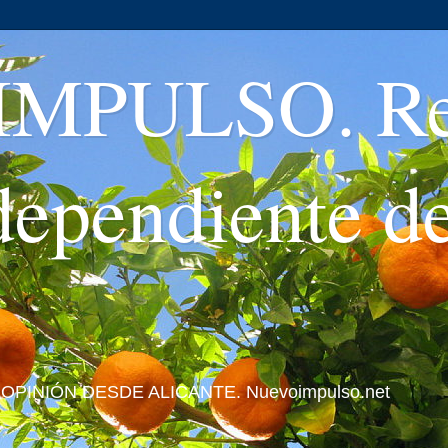
MPULSO. Rev
ndependiente d
 Y OPINIÓN DESDE ALICANTE. Nuevoimpulso.net