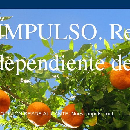
MPULSO. Rev
ndependiente d
 Y OPINIÓN DESDE ALICANTE. Nuevoimpulso.net