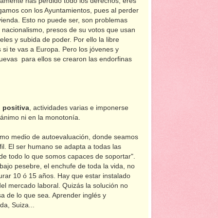
camente has perdido todo los derechos, eres
igamos con los Ayuntamientos, pues al perder
vienda. Esto no puede ser, son problemas
 nacionalismo, presos de su votos que usan
es y subida de poder. Por ello la libre
 si te vas a Europa. Pero los jóvenes y
uevas para ellos se crearon las endorfinas
 positiva
, actividades varias e imponerse
sánimo ni en la monotonía.
mo medio de autoevaluación, donde seamos
fil. El ser humano se adapta a todas las
de todo lo que somos capaces de soportar".
abajo pesebre, el enchufe de toda la vida, no
ar 10 ó 15 años. Hay que estar instalado
el mercado laboral. Quizás la solución no
a de lo que sea. Aprender inglés y
a, Suiza...