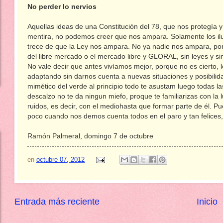
No perder lo nervios
Aquellas ideas de una Constitución del 78, que nos protegía 
mentira, no podemos creer que nos ampara. Solamente los ilus
trece de que la Ley nos ampara. No ya nadie nos ampara, p
del libre mercado o el mercado libre y GLORAL, sin leyes y si
No vale decir que antes vivíamos mejor, porque no es cierto,
adaptando sin darnos cuenta a nuevas situaciones y posibilid
mimético del verde al principio todo te asustam luego todas l
descalzo no te da ningun miefo, proque te familiarizas con la l
ruidos, es decir, con el mediohasta que formar parte de él. P
poco cuando nos demos cuenta todos en el paro y tan felices
Ramón Palmeral, domingo 7 de octubre
en
octubre 07, 2012
Entrada más reciente
Inicio