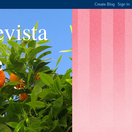
ista
e