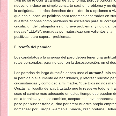
¡Ah! no se te ocurra cambiar de autonomía, porque burocráti
nuevo, e incluso un simple censarte será un problema y no d
la antigüedad pierdes derechos de residencia u opciones a vi
que nos buscan los políticos para tenemos encerrados en sus
nuestros riñones como peldaños de escaleras para su corruptel
circulación del trabajador es un grave problema, y no digamos
nuevas "ELLAS", nómadas por naturaleza son valientes y la n
positivas: para superar problemas.
Filosofía del parado:
Los candidatos a la sinergia del paro deben tener una
actitud
retos personales, para no caer en la desesperación, en el de
Los parados de larga duración deben usar el
autoanálisis
co
la perdida o el aumento de habilidades, y reforzar nuestro per
circunstancias y como decía mi madre, "que Dios no nos man
Quizás la filosofía del papá Estado que lo resuelve todo; el tr
seas el camino más adecuado en estos tiempo que pueden dur
en la fortaleza y en los cambios, aceptar el nuevo panorama d
pase por buscar trabajo, sino por crear nuestra propia empres
nomadear por Europa: Alemania, Suecia, Bran bretaña, Holand