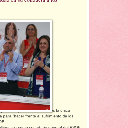
egurando que “la vía federal es la única
ca para “hacer frente al sufrimiento de los
OE.
 última vez como secretario general del PSOE