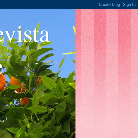
ista
e