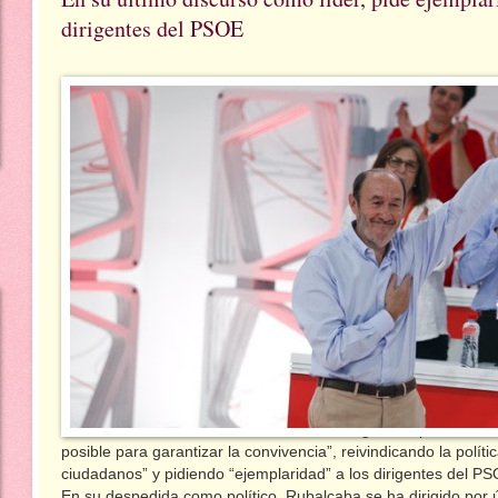
dirigentes del PSOE
Alfredo Pérez Rubalcaba
ha cerrado su largo ciclo político as
posible para garantizar la convivencia”, reivindicando la políti
ciudadanos” y pidiendo “ejemplaridad” a los dirigentes del PS
En su despedida como político, Rubalcaba se ha dirigido por