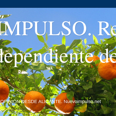
MPULSO. Rev
ndependiente d
 Y OPINIÓN DESDE ALICANTE. Nuevoimpulso.net