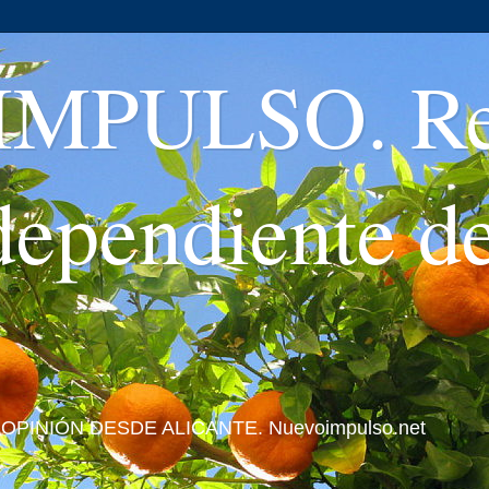
MPULSO. Rev
ndependiente d
 Y OPINIÓN DESDE ALICANTE. Nuevoimpulso.net