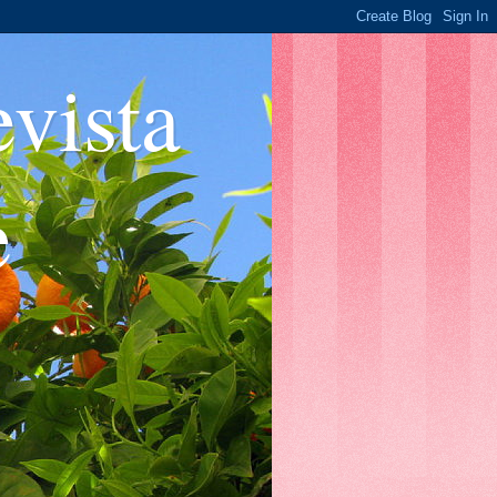
ista
e