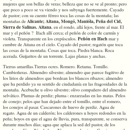
mujeres que son bellas de veras; belleza que no se ve al pronto; pero
que poco a poco se va viendo y nos subyuga fuertemente. Cayado
de pastor; con su cuento férreo toca las cosas de la montaña; las
Alicante; Aitana, Mongó, Manióla, Peña del Cid,
montañas de
Sierra de Salinas. Aitana
, en el rondo, allá lejos, frente al mar. El
mar y el peñón ? Ifach allí cerca; el peñón de color de carmín y
Peñón en Ifach
violeta. Transparente en los crepúsculos.
mar y
cumbre de Aitana en el cielo. Cayado del pastor; regatón que toca
las cosas de la montaña. Cosas que toca. Piedra blanca. Roca
acerada. Guijaritos de un torrente. Lajas planas y anchas.
Tierras amarillas.Tierras ocres. Romero. Retama. Tomillo.
Cambioñeras. Almendro silvestre; almendro que parece fugitivo de
los lirios de almendros que bordean los blancos ribazos; almendro
que ha perdido ya su sentido de ciudadanía en las fragosidades de la
montaña. Acebuche u olivo silvestre; olivo compañero del almendro
selvático. Plumas de perdiz; pluma-: enzarzadas en las matas. Pelos
de conejo; pelos que han dejado entre el tomillo, entre el romero,
los conejos al pasar. Cascarones de huevo de perdiz. Agua de
regato. Agua de un calderón; los calderones u hoyos redondos en la
peña; hoyos en que el agua de lluvia, pura, transparente, se conserva
durante muchos días; agua que aplaca la sed del pastor, de los