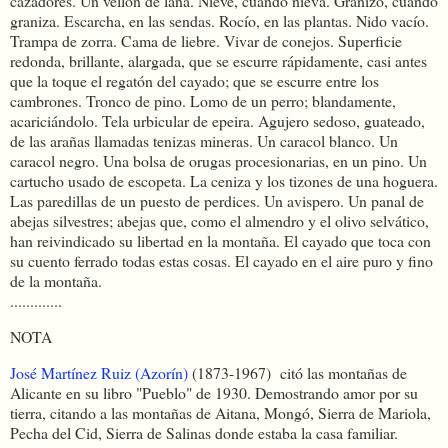
cazadores. Un vellón de lana. Nieve, cuando nieva. Granizo, cuando
graniza. Escarcha, en las sendas. Rocío, en las plantas. Nido vacío.
Trampa de zorra. Cama de liebre. Vivar de conejos. Superficie
redonda, brillante, alargada, que se escurre rápidamente, casi antes
que la toque el regatón del cayado; que se escurre entre los
cambrones. Tronco de pino. Lomo de un perro; blandamente,
acariciándolo. Tela urbicular de epeira. Agujero sedoso, guateado,
de las arañas llamadas tenizas mineras. Un caracol blanco. Un
caracol negro. Una bolsa de orugas procesionarias, en un pino. Un
cartucho usado de escopeta. La ceniza y los tizones de una hoguera.
Las paredillas de un puesto de perdices. Un avispero. Un panal de
abejas silvestres; abejas que, como el almendro y el olivo selvático,
han reivindicado su libertad en la montaña. El cayado que toca con
su cuento ferrado todas estas cosas. El cayado en el aire puro y fino
de la montaña.
.............
NOTA
José Martínez Ruiz (Azorín)
(1873-1967) citó las montañas de
Alicante en su libro "Pueblo" de 1930. Demostrando amor por su
tierra, citando a las montañas de Aitana, Mongó, Sierra de Mariola,
Pecha del Cid, Sierra de Salinas donde estaba la casa familiar.