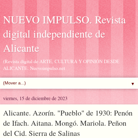
NUEVO IMPULSO. Revista
digital independiente de
Alicante
(Revista digital de ARTE, CULTURA Y OPINIÓN DESDE
ALICANTE. Nuevoimpulso.net
▼
viernes, 15 de diciembre de 2023
Alicante. Azorín. "Pueblo" de 1930: Penón
de Ifach. Aitana. Mongó. Mariola. Peñon
del Cid. Sierra de Salinas