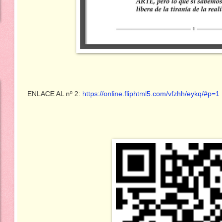
ENLACE AL nº 2:
https://online.fliphtml5.com/vfzhh/eykq/#p=1