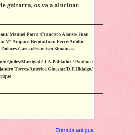
e guitarra, os va a alucinar.
ut/ Manuel Parra /Francisco Alonso/ Juan
ta/ Mª Amparo Benito/Juan Ferre/Adolfo
Dolores García/Francisco Simancas.
te Quiles/Martigodi/ J.A.Poblador / Paulino /
jandro Torres/América Ginestar/D.F.Hidalgo/
nrique
Entrada antigua