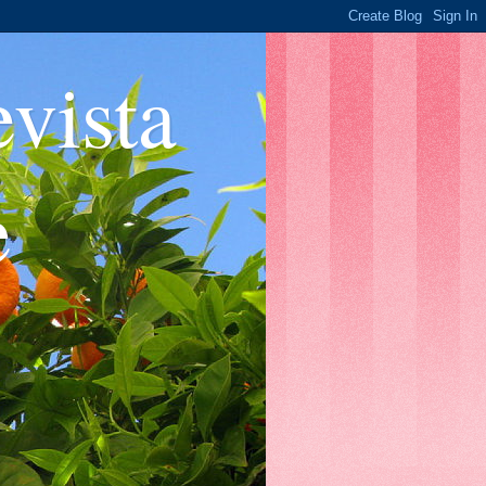
ista
e