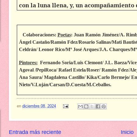
con la luna llena, y, un acompañamiento d
Colaboraciones:
Poetas
: Juan Ramón Jiménez/A. Rimba
Ángel Castaño/Ramón Fdez/Rosario Salinas/Mati Bautis
Celdrán/ Leonor Rico/Mº José Arques/J.A. Charques/Mº 
Pintores:
Fernando Soria/Luis Clemont/ J.L. Baeza/Vicen
Agoval /PepiRoca/ Rafael Estela/Roser/ Ramón Fdez/Ale
Ana Saura/ Magdalena Castillo/ Kika/Carlo Bermejo/ E
Nieto/V.Luján/Carsan/D.Cuesta/M.Ceballos.
en
diciembre 08, 2024
Entrada más reciente
Inicio