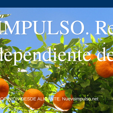
MPULSO. Rev
ndependiente d
 Y OPINIÓN DESDE ALICANTE. Nuevoimpulso.net