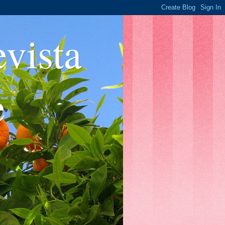
ista
e