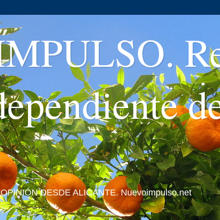
MPULSO. Rev
ndependiente d
 Y OPINIÓN DESDE ALICANTE. Nuevoimpulso.net