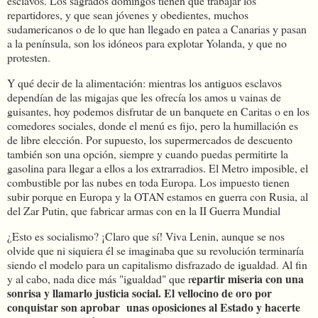
esclavos. Los sagrados domingos tienen que trabajar los
repartidores, y que sean jóvenes y obedientes, muchos
sudamericanos o de lo que han llegado en patea a Canarias y pasan
a la península, son los idóneos para explotar Yolanda, y que no
protesten.
Y qué decir de la alimentación: mientras los antiguos esclavos
dependían de las migajas que les ofrecía los amos u vainas de
guisantes, hoy podemos disfrutar de un banquete en Caritas o en los
comedores sociales, donde el menú es fijo, pero la humillación es
de libre elección. Por supuesto, los supermercados de descuento
también son una opción, siempre y cuando puedas permitirte la
gasolina para llegar a ellos a los extrarradios. El Metro imposible, el
combustible por las nubes en toda Europa. Los impuesto tienen
subir porque en Europa y la OTAN estamos en guerra con Rusia, al
del Zar Putin, que fabricar armas con en la II Guerra Mundial
¿Esto es socialismo? ¡Claro que sí! Viva Lenin, aunque se nos
olvide que ni siquiera él se imaginaba que su revolución terminaría
siendo el modelo para un capitalismo disfrazado de igualdad. Al fin
epartir miseria con una
y al cabo, nada dice más "igualdad" que r
sonrisa y llamarlo justicia social. El vellocino de oro por
conquistar son aprobar unas oposiciones al Estado y hacerte