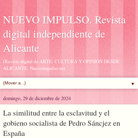
NUEVO IMPULSO. Revista
digital independiente de
Alicante
(Revista digital de ARTE, CULTURA Y OPINIÓN DESDE
ALICANTE. Nuevoimpulso.net
▼
domingo, 29 de diciembre de 2024
La similitud entre la esclavitud y el
gobieno socialista de Pedro Sáncjez en
España