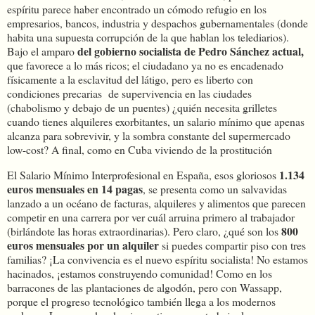
espíritu parece haber encontrado un cómodo refugio en los
empresarios, bancos, industria y despachos gubernamentales (donde
habita una supuesta corrupción de la que hablan los telediarios).
del gobierno socialista de Pedro Sánchez actual,
Bajo el amparo
que favorece a lo más ricos; el ciudadano ya no es encadenado
físicamente a la esclavitud del látigo, pero es liberto con
condiciones precarias de supervivencia en las ciudades
(chabolismo y debajo de un puentes) ¿quién necesita grilletes
cuando tienes alquileres exorbitantes, un salario mínimo que apenas
alcanza para sobrevivir, y la sombra constante del supermercado
low-cost? A final, como en Cuba viviendo de la prostitución
1.134
El Salario Mínimo Interprofesional en España, esos gloriosos
euros mensuales en 14 pagas
, se presenta como un salvavidas
lanzado a un océano de facturas, alquileres y alimentos que parecen
competir en una carrera por ver cuál arruina primero al trabajador
800
(birlándote las horas extraordinarias). Pero claro, ¿qué son los
euros mensuales por un alquiler
si puedes compartir piso con tres
familias? ¡La convivencia es el nuevo espíritu socialista! No estamos
hacinados, ¡estamos construyendo comunidad! Como en los
barracones de las plantaciones de algodón, pero con Wassapp,
porque el progreso tecnológico también llega a los modernos