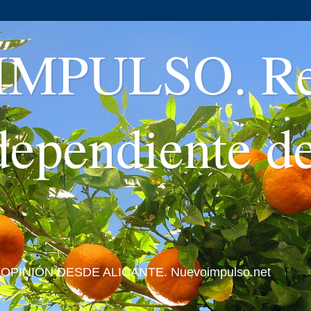
MPULSO. Rev
ndependiente d
 Y OPINIÓN DESDE ALICANTE. Nuevoimpulso.net