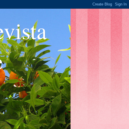
ista
e