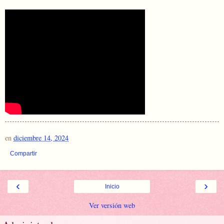
en
diciembre 14, 2024
Compartir
‹
›
Inicio
Ver versión web